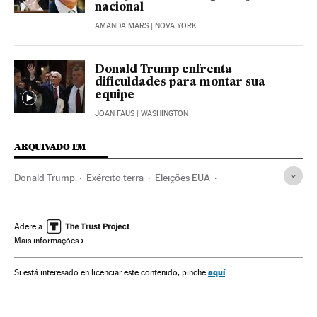
nacional
AMANDA MARS
| NOVA YORK
Donald Trump enfrenta
dificuldades para montar sua
equipe
JOAN FAUS
| WASHINGTON
ARQUIVADO EM
Donald Trump
Exército terra
Eleições EUA
Forças armadas
Estados Unidos
Eleições presidenciais
América do Norte
Eleições
Defesa
América
Política
Adere a
Mais informações
Michael Flynn
aquí
Si está interesado en licenciar este contenido, pinche