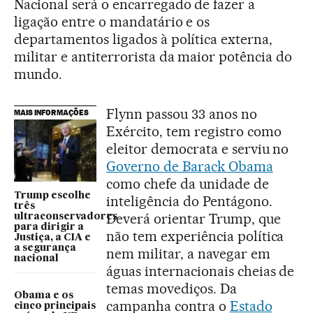
Nacional será o encarregado de fazer a
ligação entre o mandatário e os
departamentos ligados à política externa,
militar e antiterrorista da maior potência do
mundo.
Flynn passou 33 anos no
MAIS INFORMAÇÕES
Exército, tem registro como
eleitor democrata e serviu no
Governo de Barack Obama
como chefe da unidade de
Trump escolhe
inteligência do Pentágono.
três
Deverá orientar Trump, que
ultraconservadores
para dirigir a
não tem experiência política
Justiça, a CIA e
a segurança
nem militar, a navegar em
nacional
águas internacionais cheias de
temas movediços. Da
Obama e os
campanha contra o
Estado
cinco principais