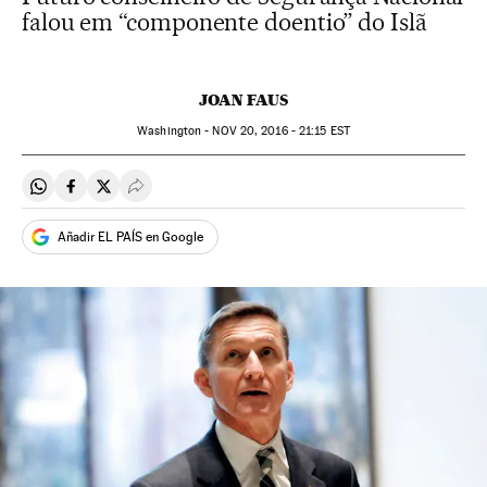
falou em “componente doentio” do Islã
JOAN FAUS
Washington -
NOV
20, 2016 - 21:15
EST
Compartir en Whatsapp
Compartir en Facebook
Compartir en Twitter
Desplegar Redes Sociales
Añadir EL PAÍS en Google