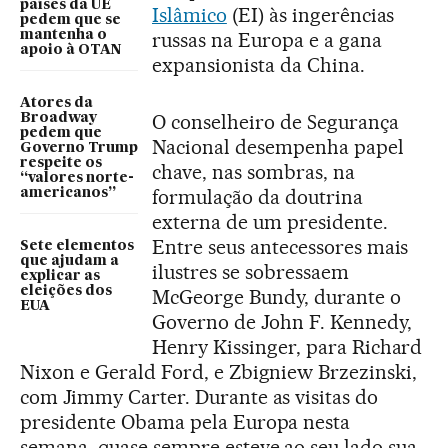
países da UE
Islâmico
(EI) às ingerências
pedem que se
mantenha o
russas na Europa e a gana
apoio à OTAN
expansionista da China.
Atores da
O conselheiro de Segurança
Broadway
pedem que
Nacional desempenha papel
Governo Trump
respeite os
chave, nas sombras, na
“valores norte-
formulação da doutrina
americanos”
externa de um presidente.
Entre seus antecessores mais
Sete elementos
que ajudam a
ilustres se sobressaem
explicar as
eleições dos
McGeorge Bundy, durante o
EUA
Governo de John F. Kennedy,
Henry Kissinger, para Richard
Nixon e Gerald Ford, e Zbigniew Brzezinski,
com Jimmy Carter. Durante as visitas do
presidente Obama pela Europa nesta
semana, quase sempre esteve ao seu lado sua