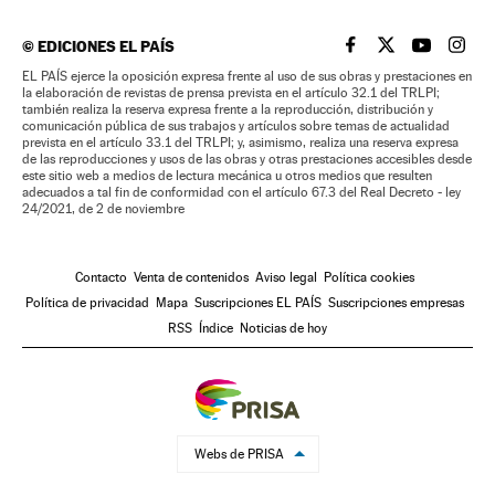
©
EDICIONES EL PAÍS
EL PAÍS BRASIL EN
EL PAÍS BRASI
EL PAÍS B
EL PA
EL PAÍS ejerce la oposición expresa frente al uso de sus obras y prestaciones en
la elaboración de revistas de prensa prevista en el artículo 32.1 del TRLPI;
también realiza la reserva expresa frente a la reproducción, distribución y
comunicación pública de sus trabajos y artículos sobre temas de actualidad
prevista en el artículo 33.1 del TRLPI; y, asimismo, realiza una reserva expresa
de las reproducciones y usos de las obras y otras prestaciones accesibles desde
este sitio web a medios de lectura mecánica u otros medios que resulten
adecuados a tal fin de conformidad con el artículo 67.3 del Real Decreto - ley
24/2021, de 2 de noviembre
Contacto
Venta de contenidos
Aviso legal
Política cookies
Política de privacidad
Mapa
Suscripciones EL PAÍS
Suscripciones empresas
RSS
Índice
Noticias de hoy
Webs de PRISA