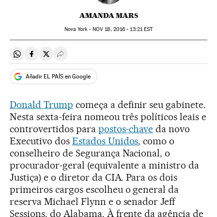
AMANDA MARS
Nova York -
NOV
18, 2016 - 13:21
EST
Compartir en Whatsapp
Compartir en Facebook
Compartir en Twitter
Desplegar Redes Sociales
Añadir EL PAÍS en Google
Donald Trump
começa a definir seu gabinete.
Nesta sexta-feira nomeou três políticos leais e
controvertidos para
postos-chave
da novo
Executivo dos
Estados Unidos
, como o
conselheiro de Segurança Nacional, o
procurador-geral (equivalente a ministro da
Justiça) e o diretor da CIA. Para os dois
primeiros cargos escolheu o general da
reserva Michael Flynn e o senador Jeff
Sessions, do Alabama. À frente da agência de