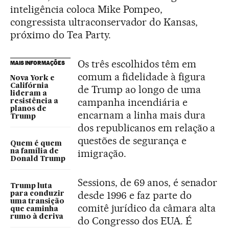
inteligência coloca Mike Pompeo,
congressista ultraconservador do Kansas,
próximo do Tea Party.
Os três escolhidos têm em
MAIS INFORMAÇÕES
comum a fidelidade à figura
Nova York e
Califórnia
de Trump ao longo de uma
lideram a
campanha incendiária e
resistência a
planos de
encarnam a linha mais dura
Trump
dos republicanos em relação a
questões de segurança e
Quem é quem
imigração.
na família de
Donald Trump
Sessions, de 69 anos, é senador
Trump luta
desde 1996 e faz parte do
para conduzir
uma transição
comitê jurídico da câmara alta
que caminha
rumo à deriva
do Congresso dos EUA. É