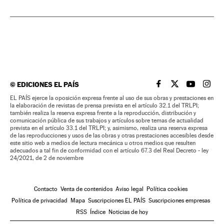
©
EDICIONES EL PAÍS
EL PAÍS BRASIL EN
EL PAÍS BRASI
EL PAÍS B
EL PA
EL PAÍS ejerce la oposición expresa frente al uso de sus obras y prestaciones en
la elaboración de revistas de prensa prevista en el artículo 32.1 del TRLPI;
también realiza la reserva expresa frente a la reproducción, distribución y
comunicación pública de sus trabajos y artículos sobre temas de actualidad
prevista en el artículo 33.1 del TRLPI; y, asimismo, realiza una reserva expresa
de las reproducciones y usos de las obras y otras prestaciones accesibles desde
este sitio web a medios de lectura mecánica u otros medios que resulten
adecuados a tal fin de conformidad con el artículo 67.3 del Real Decreto - ley
24/2021, de 2 de noviembre
Contacto
Venta de contenidos
Aviso legal
Política cookies
Política de privacidad
Mapa
Suscripciones EL PAÍS
Suscripciones empresas
RSS
Índice
Noticias de hoy