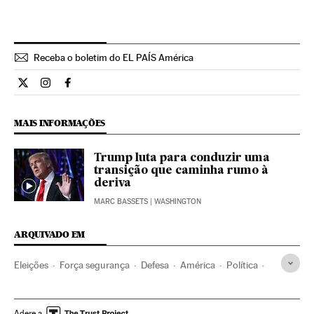
Receba o boletim do EL PAÍS América
Internacional El País Brasil en Twitter
Internacional El País Brasil en Instagram
Internacional El País Brasil en Facebook
MAIS INFORMAÇÕES
Trump luta para conduzir uma
transição que caminha rumo à
deriva
MARC BASSETS
| WASHINGTON
ARQUIVADO EM
Eleições
Força segurança
Defesa
América
Política
Justiça
Donald Trump
CIA
Eleições EUA
Serviços inteligência
Estados Unidos
Adere a