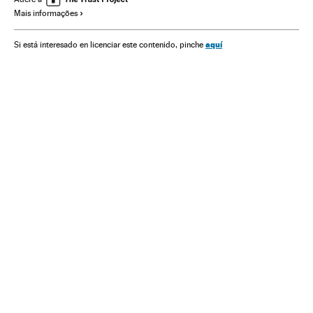
Mais informações
Eleições presidenciais
Segurança nacional
Espionagem
América do Norte
Jeff Sessions
Mike Pompeo
aquí
Si está interesado en licenciar este contenido, pinche
Michael Flynn