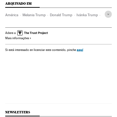
ARQUIVADO EM
América
Melania Trump
Donald Trump
Ivánka Trump
Partido Republicano EUA
Eleições EUA
Eleições presidenciais
Estados Unidos
Eleições
Adere a
Mais informações
América do Norte
Política
aquí
Si está interesado en licenciar este contenido, pinche
NEWSLETTERS