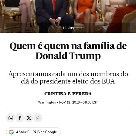
7 fotos
Quem é quem na família de
Donald Trump
Apresentamos cada um dos membros do
clã do presidente eleito dos EUA
CRISTINA F. PEREDA
Washington -
NOV
18, 2016 - 08:35
EST
Compartir en Whatsapp
Compartir en Facebook
Compartir en Twitter
Desplegar Redes Sociales
Añadir EL PAÍS en Google