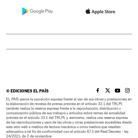
©
EDICIONES EL PAÍS
EL PAÍS BRASIL EN
EL PAÍS BRASI
EL PAÍS B
EL PA
EL PAÍS ejerce la oposición expresa frente al uso de sus obras y prestaciones en
la elaboración de revistas de prensa prevista en el artículo 32.1 del TRLPI;
también realiza la reserva expresa frente a la reproducción, distribución y
comunicación pública de sus trabajos y artículos sobre temas de actualidad
prevista en el artículo 33.1 del TRLPI; y, asimismo, realiza una reserva expresa
de las reproducciones y usos de las obras y otras prestaciones accesibles desde
este sitio web a medios de lectura mecánica u otros medios que resulten
adecuados a tal fin de conformidad con el artículo 67.3 del Real Decreto - ley
24/2021, de 2 de noviembre