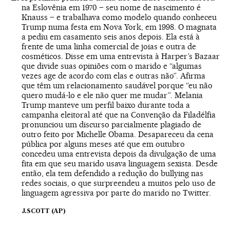
na Eslovênia em 1970 – seu nome de nascimento é
Knauss – e trabalhava como modelo quando conheceu
Trump numa festa em Nova York, em 1998. O magnata
a pediu em casamento seis anos depois. Ela está à
frente de uma linha comercial de joias e outra de
cosméticos. Disse em uma entrevista à Harper’s Bazaar
que divide suas opiniões com o marido e “algumas
vezes age de acordo com elas e outras não”. Afirma
que têm um relacionamento saudável porque “eu não
quero mudá-lo e ele não quer me mudar”. Melania
Trump manteve um perfil baixo durante toda a
campanha eleitoral até que na Convenção da Filadélfia
pronunciou um discurso parcialmente plagiado de
outro feito por Michelle Obama. Desapareceu da cena
pública por alguns meses até que em outubro
concedeu uma entrevista depois da divulgação de uma
fita em que seu marido usava linguagem sexista. Desde
então, ela tem defendido a redução do bullying nas
redes sociais, o que surpreendeu a muitos pelo uso de
linguagem agressiva por parte do marido no Twitter.
J.SCOTT (AP)