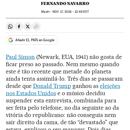
FERNANDO NAVARRO
Madri -
NOV
17, 2016 - 12:49
EST
Compartir en Whatsapp
Compartir en Facebook
Compartir en Twitter
Desplegar Redes Sociales
Añadir EL PAÍS en Google
Paul Simon
(Newark, EUA, 1941) não gosta de
ficar preso ao passado. Nem mesmo quando
este é tão recente que metade do planeta
ainda tenta assimilá-lo. Três dias se passaram
desde que
Donald Trump
ganhou as
eleições
nos Estados Unidos
e o músico decidiu
suspender esta entrevista, combinada para
ser feita pelo telefone, no dia seguinte ao da
vitória do republicano: não conseguia nem
sair direito da cama, de tão “devastado” que
estava, explicou o seu
manager
. Dois dias