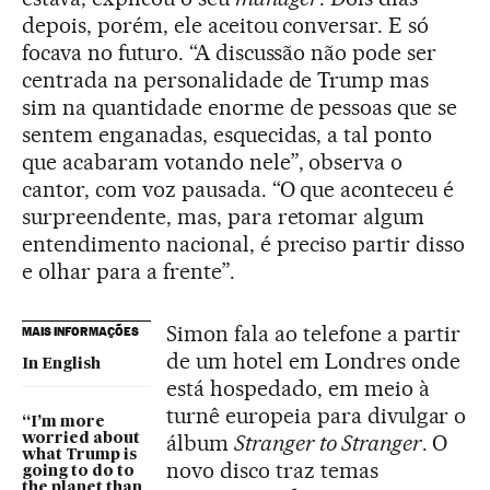
depois, porém, ele aceitou conversar. E só
focava no futuro. “A discussão não pode ser
centrada na personalidade de Trump mas
sim na quantidade enorme de pessoas que se
sentem enganadas, esquecidas, a tal ponto
que acabaram votando nele”, observa o
cantor, com voz pausada. “O que aconteceu é
surpreendente, mas, para retomar algum
entendimento nacional, é preciso partir disso
e olhar para a frente”.
Simon fala ao telefone a partir
MAIS INFORMAÇÕES
de um hotel em Londres onde
In English
está hospedado, em meio à
turnê europeia para divulgar o
“I’m more
álbum
Stranger to Stranger
. O
worried about
what Trump is
novo disco traz temas
going to do to
the planet than