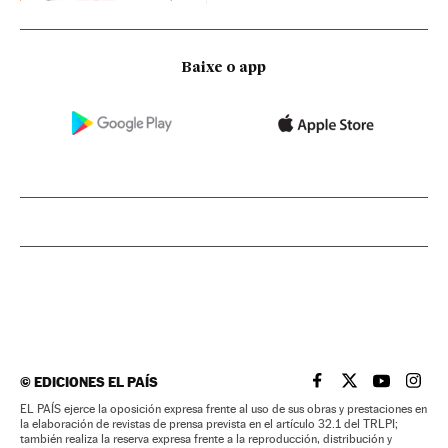
Baixe o app
©
EDICIONES EL PAÍS
EL PAÍS BRASIL EN
EL PAÍS BRASI
EL PAÍS B
EL PA
EL PAÍS ejerce la oposición expresa frente al uso de sus obras y prestaciones en
la elaboración de revistas de prensa prevista en el artículo 32.1 del TRLPI;
también realiza la reserva expresa frente a la reproducción, distribución y