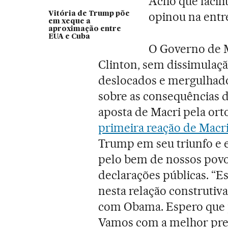
Acho que facili
opinou na entre
Vitória de Trump põe
em xeque a
aproximação entre
EUA e Cuba
O Governo de M
Clinton, sem dissimulaçã
deslocados e mergulhado
sobre as consequências 
aposta de Macri pela ort
primeira reação de Macr
Trump em seu triunfo e 
pelo bem de nossos povos”
declarações públicas. “
nesta relação construtiva
com Obama. Espero que p
Vamos com a melhor pred