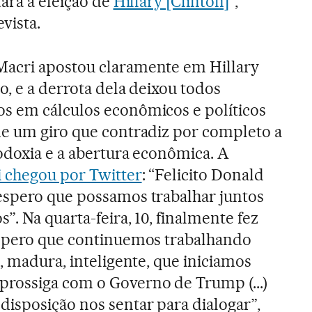
tará a eleição de
Hillary [Clinton]
”,
vista.
acri apostou claramente em Hillary
o, e a derrota dela deixou todos
s em cálculos econômicos e políticos
de um giro que contradiz por completo a
odoxia e a abertura econômica. A
i chegou por Twitter
: “Felicito Donald
espero que possamos trabalhar juntos
. Na quarta-feira, 10, finalmente fez
Espero que continuemos trabalhando
, madura, inteligente, que iniciamos
rossiga com o Governo de Trump (...)
isposição nos sentar para dialogar”,