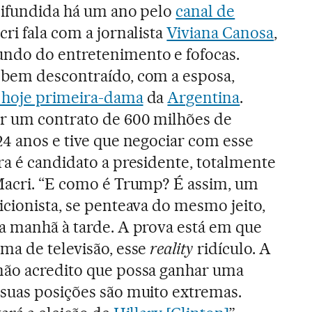
 difundida há um ano pelo
canal de
cri fala com a jornalista
Viviana Canosa
,
ndo do entretenimento e fofocas.
 bem descontraído, com a esposa,
 hoje primeira-dama
da
Argentina
.
ar um contrato de 600 milhões de
24 anos e tive que negociar com esse
ra é candidato a presidente, totalmente
 Macri. “E como é Trump? É assim, um
icionista, se penteava do mesmo jeito,
da manhã à tarde. A prova está em que
ma de televisão, esse
reality
ridículo. A
não acredito que possa ganhar uma
 suas posições são muito extremas.