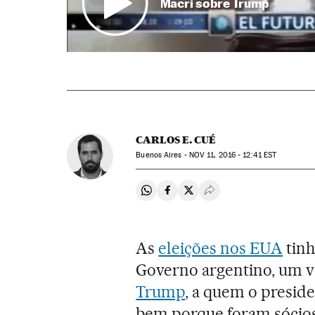
Macri sobre Trump
CARLOS E. CUÉ
Buenos Aires -
NOV
11, 2016 - 12:41
EST
Compartir en Whatsapp
Compartir en Facebook
Compartir en Twitter
Desplegar Redes Soci
As
eleições nos EUA
tinh
Governo argentino, um va
Trump
, a quem o presid
bem porque foram sócios