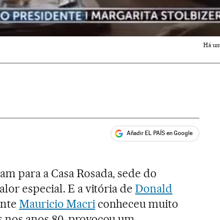
Há um
Añadir EL PAÍS en Google
ales
am para a Casa Rosada, sede do
lor especial. E a vitória de
Donald
ente
Mauricio Macri
conheceu muito
 nos anos 80, provocou um