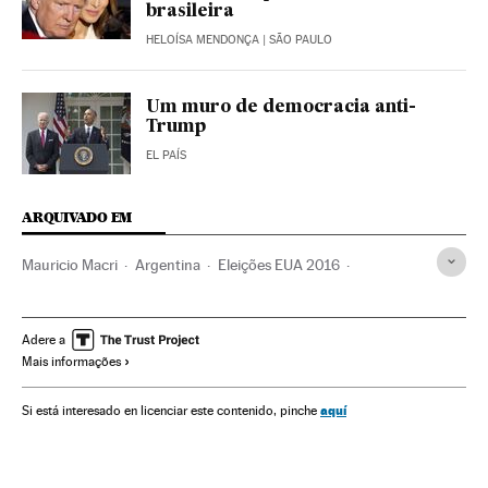
brasileira
HELOÍSA MENDONÇA
| SÃO PAULO
Um muro de democracia anti-
Trump
EL PAÍS
ARQUIVADO EM
Mauricio Macri
Argentina
Eleições EUA 2016
Fundos abutre
Eleições EUA
Capital risco
Estados Unidos
Eleições presidenciais
Adere a
Mais informações
Crédito empresas
Fundos investimento
Eleições
América do Norte
América do Sul
América Latina
aquí
Si está interesado en licenciar este contenido, pinche
Mercados financeiros
Créditos
Serviços bancários
América
Banca
Política
Finanças
Empresas