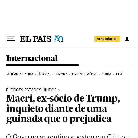
Pular para o conteúdo
SUSCRÍBETE
Internacional
AMÉRICA LATINA
ÁFRICA
EUROPA
ORIENTE MÉDIO
CHINA
EUA
ELEIÇÕES ESTADOS UNIDOS
Macri, ex-sócio de Trump,
inquieto diante de uma
guinada que o prejudica
O Governo argentino apostou em Clinton.