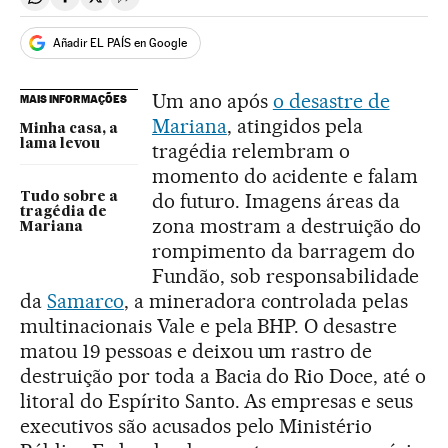
Compartir en Whatsapp
Compartir en Facebook
Compartir en Twitter
Desplegar Redes Sociales
Añadir EL PAÍS en Google
Um ano após
o desastre de
MAIS INFORMAÇÕES
Mariana
, atingidos pela
Minha casa, a
lama levou
tragédia relembram o
momento do acidente e falam
do futuro. Imagens áreas da
Tudo sobre a
tragédia de
zona mostram a destruição do
Mariana
rompimento da barragem do
Fundão, sob responsabilidade
da
Samarco
, a mineradora controlada pelas
multinacionais Vale e pela BHP. O desastre
matou 19 pessoas e deixou um rastro de
destruição por toda a Bacia do Rio Doce, até o
litoral do Espírito Santo. As empresas e seus
executivos são acusados pelo Ministério