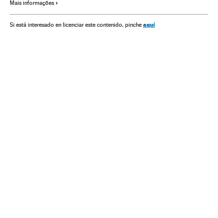
Mais informações
Desastres naturais
Brasil
Mineração
Problemas ambientais
Matérias-primas
aquí
Si está interesado en licenciar este contenido, pinche
Acontecimentos
América do Sul
América
Empresas
Economia
Indústria
Meio ambiente
Rejeitos industriais
Avalanche
Vazamentos