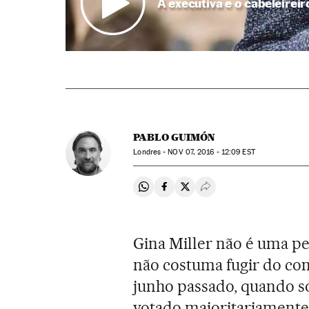
A executiva e o cabeleirei
PABLO GUIMÓN
Londres -
NOV
07, 2016 - 12:09
EST
Compartir en Whatsapp
Compartir en Facebook
Compartir en Twitter
Desplegar Redes Soci
Gina Miller não é uma p
não costuma fugir do con
junho passado, quando s
votado majoritariament