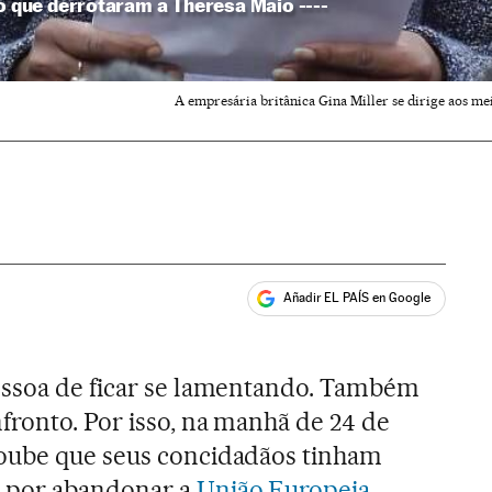
ro que derrotaram a Theresa Maio ----
A empresária britânica Gina Miller se dirige aos m
Añadir EL PAÍS en Google
ales
essoa de ficar se lamentando. Também
fronto. Por isso, na manhã de 24 de
oube que seus concidadãos tinham
e por abandonar a
União Europeia
,