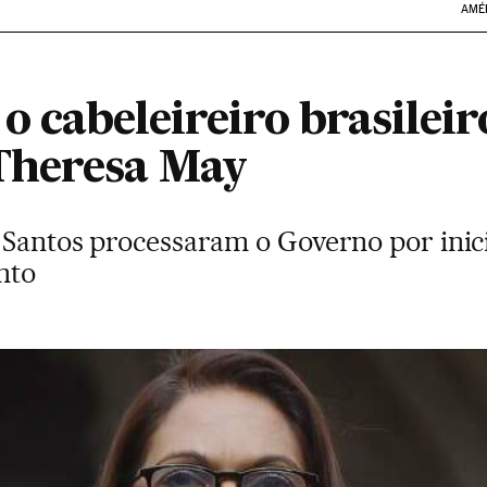
AMÉ
 o cabeleireiro brasilei
Theresa May
 Santos processaram o Governo por inici
nto