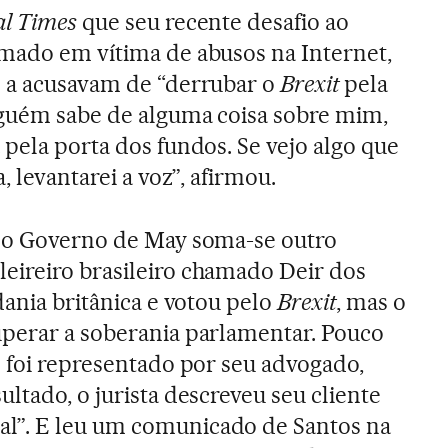
al Times
que seu recente desafio ao
mado em vítima de abusos na Internet,
e a acusavam de “derrubar o
Brexit
pela
lguém sabe de alguma coisa sobre mim,
 pela porta dos fundos. Se vejo algo que
, levantarei a voz”, afirmou.
a o Governo de May soma-se outro
eireiro brasileiro chamado Deir dos
dania britânica e votou pelo
Brexit
, mas o
uperar a soberania parlamentar. Pouco
e foi representado por seu advogado,
ltado, o jurista descreveu seu cliente
l”. E leu um comunicado de Santos na