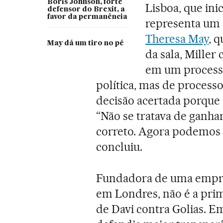
Boris Johnson, forte
Lisboa, que ini
defensor do Brexit, a
favor da permanência
representa um 
Theresa May
, 
May dá um tiro no pé
da sala, Miller
em um processo
política, mas de processo
decisão acertada porque 
“Não se tratava de ganha
correto. Agora podemos 
concluiu.
Fundadora de uma empre
em Londres, não é a prim
de Davi contra Golias. E