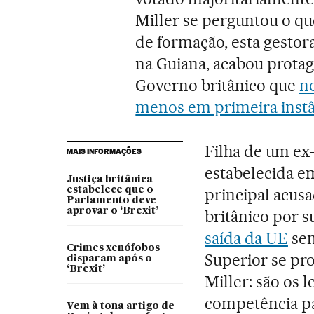
Miller se perguntou o q
de formação, esta gestora
na Guiana, acabou protag
Governo britânico que
ne
menos em primeira instâ
Filha de um ex
MAIS INFORMAÇÕES
estabelecida em
Justiça britânica
estabelece que o
principal acus
Parlamento deve
aprovar o ‘Brexit’
britânico por s
saída da UE
sem
Crimes xenófobos
Superior se pro
disparam após o
‘Brexit’
Miller: são os l
competência par
Vem à tona artigo de