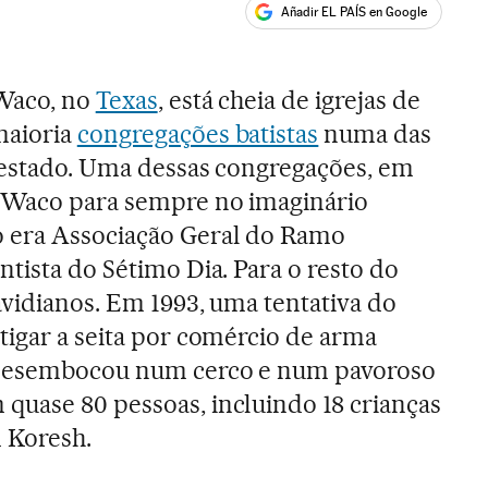
Añadir EL PAÍS en Google
ales
 Waco, no
Texas
, está cheia de igrejas de
maioria
congregações batistas
numa das
 estado. Uma dessas congregações, em
 Waco para sempre no imaginário
 era Associação Geral do Ramo
tista do Sétimo Dia. Para o resto do
avidianos. Em 1993, uma tentativa do
tigar a seita por comércio de arma
e desembocou num cerco e num pavoroso
quase 80 pessoas, incluindo 18 crianças
d Koresh.