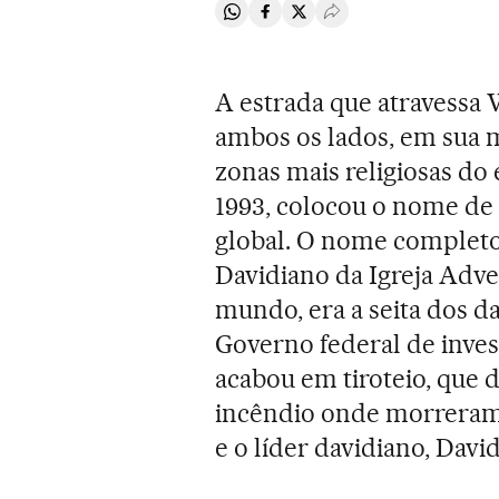
Compartir en Whatsapp
Compartir en Facebook
Compartir en Twitter
Desplegar Redes Soci
A estrada que atravessa
ambos os lados, em sua 
zonas mais religiosas do
1993, colocou o nome de
global. O nome completo
Davidiano da Igreja Adven
mundo, era a seita dos d
Governo federal de inves
acabou em tiroteio, qu
incêndio onde morreram 
e o líder davidiano, Davi