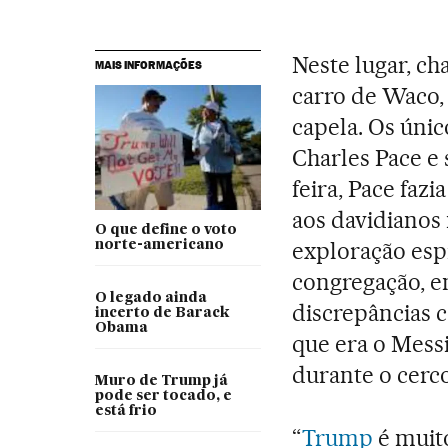
Neste lugar, c
MAIS INFORMAÇÕES
carro de Waco,
capela. Os ún
Charles Pace e 
feira, Pace faz
aos davidianos 
O que define o voto
exploração espi
norte-americano
congregação, e
O legado ainda
discrepâncias 
incerto de Barack
Obama
que era o Messi
durante o cerco
Muro de Trump já
pode ser tocado, e
está frio
“
Trump
é muito