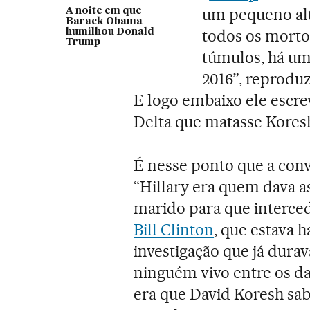
um pequeno alt
A noite em que
Barack Obama
todos os morto
humilhou Donald
Trump
túmulos, há um 
2016”, reprod
E logo embaixo ele escre
Delta que matasse Koresh
É nesse ponto que a con
“Hillary era quem dava a
marido para que interced
Bill Clinton
, que estava 
investigação que já dura
ninguém vivo entre os da
era que David Koresh sab