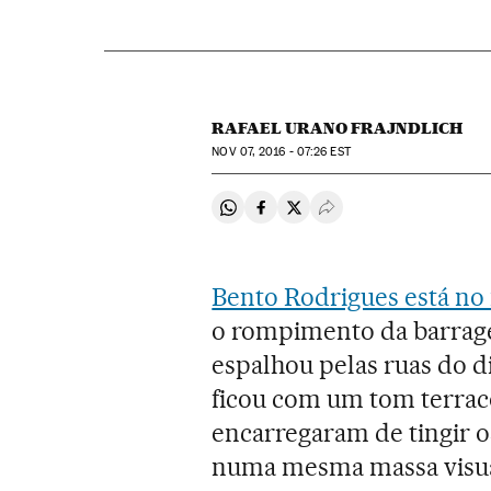
RAFAEL URANO FRAJNDLICH
NOV
07, 2016 - 07:26
EST
Compartir en Whatsapp
Compartir en Facebook
Compartir en Twitter
Desplegar Redes Soci
Bento Rodrigues está no
o rompimento da barrag
espalhou pelas ruas do d
ficou com um tom terraco
encarregaram de tingir o
numa mesma massa visual