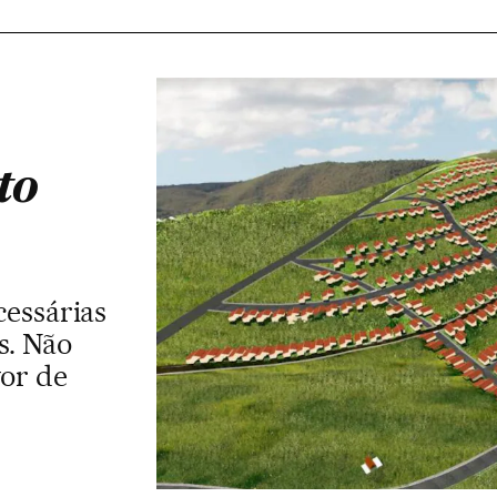
to
cessárias
s. Não
vor de