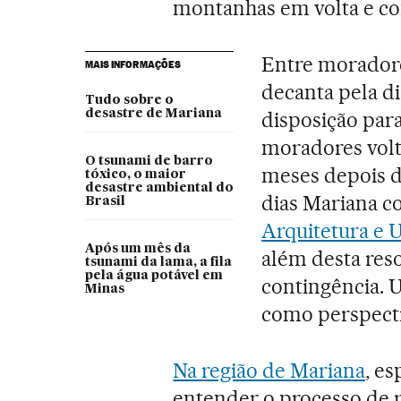
montanhas em volta e co
Entre moradore
MAIS INFORMAÇÕES
decanta pela di
Tudo sobre o
desastre de Mariana
disposição para
moradores volte
O tsunami de barro
meses depois d
tóxico, o maior
desastre ambiental do
dias Mariana c
Brasil
Arquitetura e
Após um mês da
além desta res
tsunami da lama, a fila
pela água potável em
contingência. 
Minas
como perspectiv
Na região de Mariana
, e
entender o processo de 