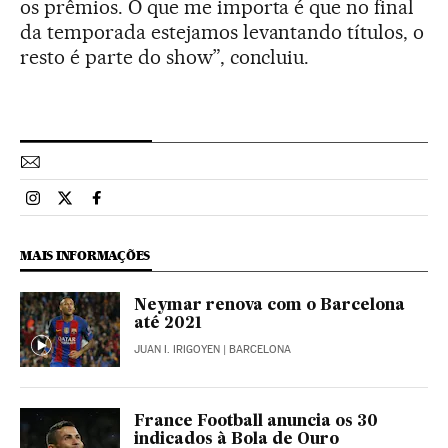
os prêmios. O que me importa é que no final
da temporada estejamos levantando títulos, o
resto é parte do show”, concluiu.
Esportes El País Brasil en Instagram
Esportes El País Brasil en Twitter
Esportes El País Brasil en Facebook
MAIS INFORMAÇÕES
Neymar renova com o Barcelona
até 2021
JUAN I. IRIGOYEN
| BARCELONA
France Football anuncia os 30
indicados à Bola de Ouro