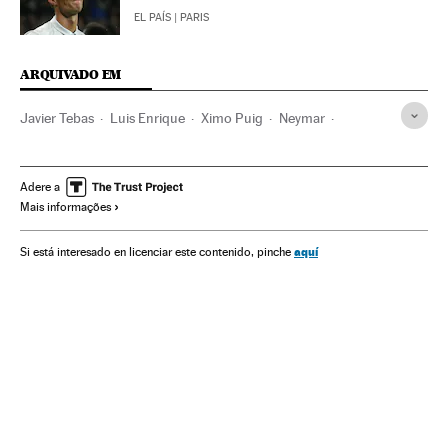
EL PAÍS
| PARIS
ARQUIVADO EM
Javier Tebas
Luis Enrique
Ximo Puig
Neymar
Valencia CF
FC Barcelona
Times esportes
Futebol
Brasil
América do Sul
América Latina
Esportes
Adere a
Mais informações
América
aquí
Si está interesado en licenciar este contenido, pinche