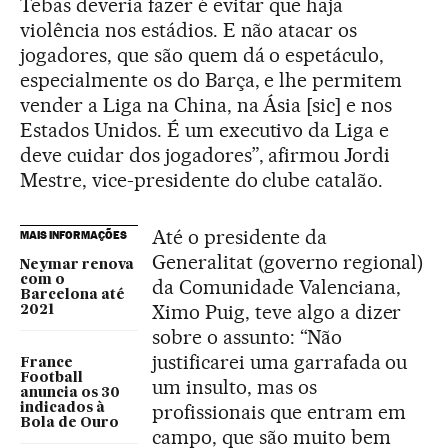
Tebas deveria fazer é evitar que haja
violência nos estádios. E não atacar os
jogadores, que são quem dá o espetáculo,
especialmente os do Barça, e lhe permitem
vender a Liga na China, na Ásia [sic] e nos
Estados Unidos. É um executivo da Liga e
deve cuidar dos jogadores”, afirmou Jordi
Mestre, vice-presidente do clube catalão.
Até o presidente da
MAIS INFORMAÇÕES
Generalitat (governo regional)
Neymar renova
com o
da Comunidade Valenciana,
Barcelona até
Ximo Puig, teve algo a dizer
2021
sobre o assunto: “Não
justificarei uma garrafada ou
France
Football
um insulto, mas os
anuncia os 30
profissionais que entram em
indicados à
Bola de Ouro
campo, que são muito bem