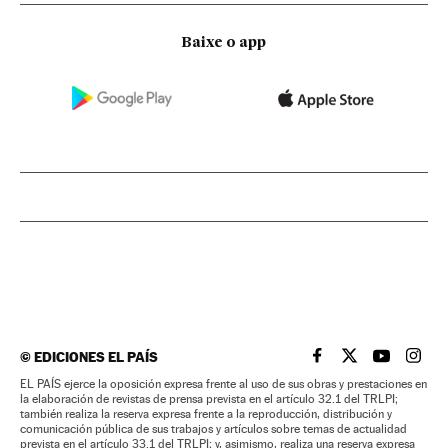
Baixe o app
©
EDICIONES EL PAÍS
EL PAÍS BRASIL EN
EL PAÍS BRASI
EL PAÍS B
EL PA
EL PAÍS ejerce la oposición expresa frente al uso de sus obras y prestaciones en
la elaboración de revistas de prensa prevista en el artículo 32.1 del TRLPI;
también realiza la reserva expresa frente a la reproducción, distribución y
comunicación pública de sus trabajos y artículos sobre temas de actualidad
prevista en el artículo 33.1 del TRLPI; y, asimismo, realiza una reserva expresa