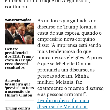
embaixador no Iraque ou Afeganistão”,
continuou.
As maiores gargalhadas no
MAIS INFORMAÇÕES
discurso de Trump foram à
custa de sua esposa, quando o
empresário nova-iorquino
disse: “A imprensa está sendo
Debate
mais tendenciosa do que
presidencial
nunca nessas eleições. A prova
dos EUA: Trump
evita dizer que
é que se Michelle Obama
reconhecerá
resultados
pronuncia um discurso, as
pessoas adoram. Minha
A novela
mulher, Melania, faz
brasileira que
exatamente o mesmo discurso,
‘previu’ em 1998
a ascensão de
e as pessoas criticam!”.
Hillary Clinton
Lembrou dessa forma o
discurso de Melania na
Trump contra