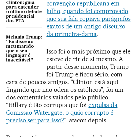
convenção republicana em
Clinton: guia
para entender
julho, quando foi comprovado
o último debate
presidencial
que sua fala copiava parágrafos
dos EUA
exatos de um antigo discurso
da primeira-dama
.
Melania Trump:
“Eu disse ao
meu marido
Isso foi o mais próximo que ele
que o seu
linguajar é
esteve de rir de si mesmo. A
inaceitável”
partir desse momento, Trump
foi Trump e ficou sério, com
cara de poucos amigos. “Clinton está aqui
fingindo que não odeia os católicos”, foi um
dos comentários vaiados pelo público.
“Hillary é tão corrupta que foi
expulsa da
Comissão Watergate, o quão corrupto é
preciso ser para isso?
”, atacou depois.