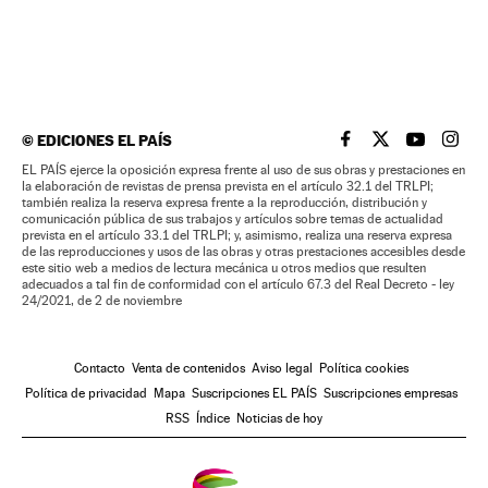
©
EDICIONES EL PAÍS
EL PAÍS BRASIL EN
EL PAÍS BRASI
EL PAÍS B
EL PA
EL PAÍS ejerce la oposición expresa frente al uso de sus obras y prestaciones en
la elaboración de revistas de prensa prevista en el artículo 32.1 del TRLPI;
también realiza la reserva expresa frente a la reproducción, distribución y
comunicación pública de sus trabajos y artículos sobre temas de actualidad
prevista en el artículo 33.1 del TRLPI; y, asimismo, realiza una reserva expresa
de las reproducciones y usos de las obras y otras prestaciones accesibles desde
este sitio web a medios de lectura mecánica u otros medios que resulten
adecuados a tal fin de conformidad con el artículo 67.3 del Real Decreto - ley
24/2021, de 2 de noviembre
Contacto
Venta de contenidos
Aviso legal
Política cookies
Política de privacidad
Mapa
Suscripciones EL PAÍS
Suscripciones empresas
RSS
Índice
Noticias de hoy