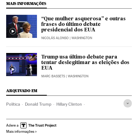
MAIS INFORMAÇÕES
“Que mulher asquerosa” e outras
frases do último debate
presidencial dos EUA
NICOLÁS ALONSO
| WASHINGTON
Trump usa último debate para
tentar deslegitimar as eleições dos
EUA
MARC BASSETS
| WASHINGTON
ARQUIVADO EM
Política
Donald Trump
Hillary Clinton
Eleições EUA 2016
Eleições EUA
Eleições presidenciais
Eleições
Estados Unidos
América do Norte
América
Adere a
Mais informações