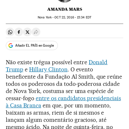
AMANDA MARS
Nova York -
OCT
22, 2016 - 15:34
EDT
Compartir en Whatsapp
Compartir en Facebook
Compartir en Twitter
Desplegar Redes Sociales
Añadir EL PAÍS en Google
Não existe trégua possível entre
Donald
Trump
e
Hillary Clinton
. O evento
beneficente da Fundação Al Smith, que reúne
todos os poderosos da todo-poderosa cidade
de Nova York, costuma ser uma espécie de
cessar-fogo
entre os candidatos presidenciais
à Casa Branca
em que, por um momento,
baixam as armas, riem de si mesmos e
lançam algum comentário gracioso, até
mesmo ácido. Na noite de quinta-feira, no