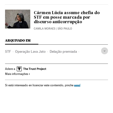
Cármen Lúcia assume chefia do
STF em posse marcada por
discurso anticorrupção
CAMILA MORAES
| SÃO PAULO
ARQUIVADO EM
STF
Operação Lava Jato
Delação premiada
Pena prisão
Sergio Moro
Justiça Federal
Caso Petrobras
Investigação policial
Subornos
Adere a
Mais informações
Financiamento ilegal
Lavagem dinheiro
Tribunais
Corrupção política
Caixa dois
Benefícios penitenciários
aquí
Si está interesado en licenciar este contenido, pinche
Poder judicial
Brasil
Partidos políticos
Polícia
Corrupção
Investigação judicial
Processo judicial
Justiça
Política
Cármen Lúcia