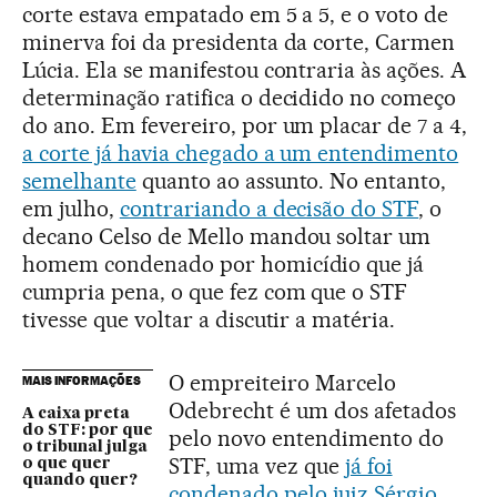
corte estava empatado em 5 a 5, e o voto de
minerva foi da presidenta da corte, Carmen
Lúcia. Ela se manifestou contraria às ações. A
determinação ratifica o decidido no começo
do ano. Em fevereiro, por um placar de 7 a 4,
a corte já havia chegado a um entendimento
semelhante
quanto ao assunto. No entanto,
em julho,
contrariando a decisão do STF
, o
decano Celso de Mello mandou soltar um
homem condenado por homicídio que já
cumpria pena, o que fez com que o STF
tivesse que voltar a discutir a matéria.
O empreiteiro Marcelo
MAIS INFORMAÇÕES
Odebrecht é um dos afetados
A caixa preta
do STF: por que
pelo novo entendimento do
o tribunal julga
STF, uma vez que
já foi
o que quer
quando quer?
condenado pelo juiz Sérgio