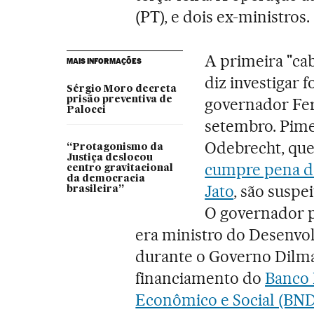
(PT), e dois ex-ministros.
A primeira "ca
MAIS INFORMAÇÕES
diz investigar 
Sérgio Moro decreta
prisão preventiva de
governador Fer
Palocci
setembro. Pime
Odebrecht, que
“Protagonismo da
Justiça deslocou
cumpre pena de
centro gravitacional
da democracia
Jato
, são suspe
brasileira”
O governador p
era ministro do Desenvol
durante o Governo Dilma R
financiamento do
Banco 
Econômico e Social (BN