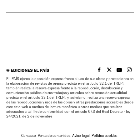
©
EDICIONES EL PAÍS
EL PAÍS BRASIL EN
EL PAÍS BRASI
EL PAÍS B
EL PA
EL PAÍS ejerce la oposición expresa frente al uso de sus obras y prestaciones en
la elaboración de revistas de prensa prevista en el artículo 32.1 del TRLPI;
también realiza la reserva expresa frente a la reproducción, distribución y
comunicación pública de sus trabajos y artículos sobre temas de actualidad
prevista en el artículo 33.1 del TRLPI; y, asimismo, realiza una reserva expresa
de las reproducciones y usos de las obras y otras prestaciones accesibles desde
este sitio web a medios de lectura mecánica u otros medios que resulten
adecuados a tal fin de conformidad con el artículo 67.3 del Real Decreto - ley
24/2021, de 2 de noviembre
Contacto
Venta de contenidos
Aviso legal
Política cookies