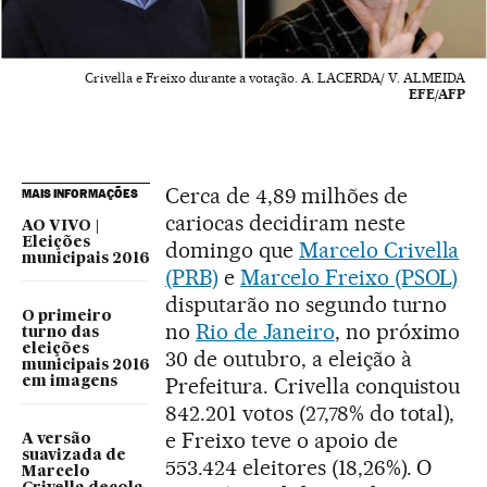
Crivella e Freixo durante a votação. A. LACERDA/ V. ALMEIDA
EFE/AFP
Cerca de 4,89 milhões de
MAIS INFORMAÇÕES
cariocas decidiram neste
AO VIVO |
Eleições
domingo que
Marcelo Crivella
municipais 2016
(PRB)
e
Marcelo Freixo (PSOL)
disputarão no segundo turno
O primeiro
no
Rio de Janeiro
, no próximo
turno das
eleições
30 de outubro, a eleição à
municipais 2016
Prefeitura. Crivella conquistou
em imagens
842.201 votos (27,78% do total),
e Freixo teve o apoio de
A versão
suavizada de
553.424 eleitores (18,26%). O
Marcelo