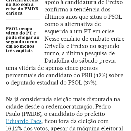
Crivella decola
apoio à candidatura de Freixo
no Rio com a
confirma a tendência dos
crise do PMDB
carioca
últimos anos que situa o PSOL
como a alternativa de
PSOL ocupa
esquerda a um PT em crise.
vácuo do PT e
Nesse cenário de embate entre
pode chegar ao
segundo turno
Crivella e Freixo no segundo
em ao menos
três capitais
turno, a última pesquisa de
Datafolha do sábado previa
uma vitória de apenas cinco pontos
percentuais do candidato do PRB (42%) sobre
o deputado estadual do PSOL (37%).
Na já considerada eleição mais disputada na
cidade desde a redemocratização, Pedro
Paulo (PMDB), o candidato do prefeito
Eduardo Paes
, ficou fora da eleição com
16,12% dos votos, apesar da máquina eleitoral