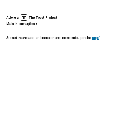
Prefeitos
MDB
Rio de Janeiro
Eleições municipais
Eleições Brasil
Resultados eleitorais
Adere a
Mais informações
Estado Rio de Janeiro
Brasil
Partidos políticos
Eleições
Governo municipal
Política municipal
aquí
Si está interesado en licenciar este contenido, pinche