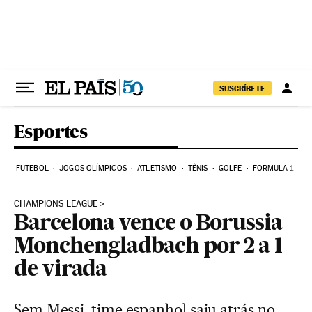
Pular para o conteúdo
SUSCRÍBETE
Esportes
FUTEBOL
JOGOS OLÍMPICOS
ATLETISMO
TÊNIS
GOLFE
FORMULA 1
CHAMPIONS LEAGUE
Barcelona vence o Borussia
Monchengladbach por 2 a 1
de virada
Sem Messi, time espanhol saiu atrás no