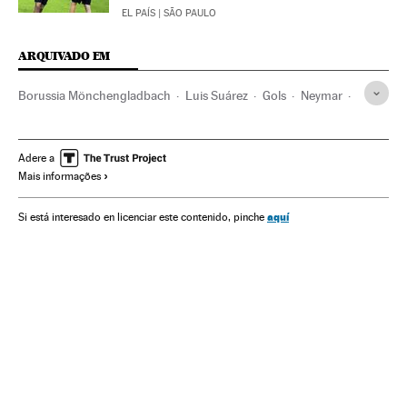
EL PAÍS
| SÃO PAULO
ARQUIVADO EM
Borussia Mönchengladbach
Luis Suárez
Gols
Neymar
FC Barcelona
Times esportes
Brasil
América do Sul
América Latina
América
Adere a
Mais informações
Champions League 2016/2017
Champions League
Futebol
Competições
Esportes
aquí
Si está interesado en licenciar este contenido, pinche