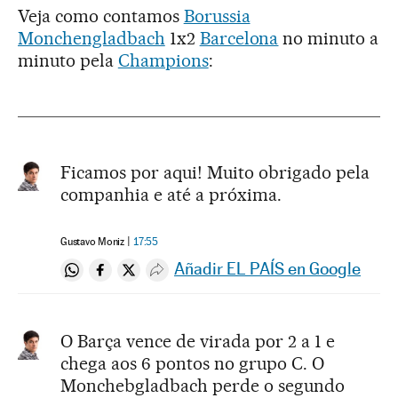
Veja como contamos
Borussia
Monchengladbach
1x2
Barcelona
no minuto a
minuto pela
Champions
:
Ficamos por aqui! Muito obrigado pela
companhia e até a próxima.
Gustavo Moniz
17:55
Añadir EL PAÍS en Google
Compartir en Whatsapp
Compartir en Facebook
Compartir en Twitter
Desplegar Redes Sociales
O Barça vence de virada por 2 a 1 e
chega aos 6 pontos no grupo C. O
Monchebgladbach perde o segundo