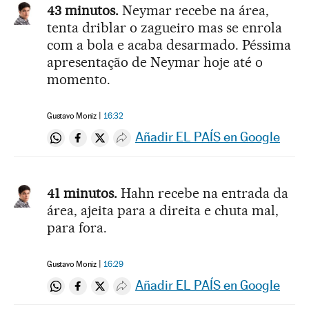
43 minutos.
Neymar recebe na área,
tenta driblar o zagueiro mas se enrola
com a bola e acaba desarmado. Péssima
apresentação de Neymar hoje até o
momento.
Gustavo Moniz
16:32
Añadir EL PAÍS en Google
Compartir en Whatsapp
Compartir en Facebook
Compartir en Twitter
Desplegar Redes Sociales
41 minutos.
Hahn recebe na entrada da
área, ajeita para a direita e chuta mal,
para fora.
Gustavo Moniz
16:29
Añadir EL PAÍS en Google
Compartir en Whatsapp
Compartir en Facebook
Compartir en Twitter
Desplegar Redes Sociales