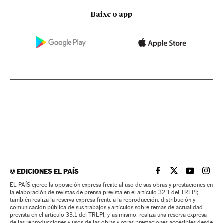
Baixe o app
©
EDICIONES EL PAÍS
EL PAÍS BRASIL EN
EL PAÍS BRASI
EL PAÍS B
EL PA
EL PAÍS ejerce la oposición expresa frente al uso de sus obras y prestaciones en
la elaboración de revistas de prensa prevista en el artículo 32.1 del TRLPI;
también realiza la reserva expresa frente a la reproducción, distribución y
comunicación pública de sus trabajos y artículos sobre temas de actualidad
prevista en el artículo 33.1 del TRLPI; y, asimismo, realiza una reserva expresa
de las reproducciones y usos de las obras y otras prestaciones accesibles desde