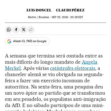
LUIS DONCEL
CLAUDI PÉREZ
Berlim / Bruxelas -
SEP
25, 2016 - 20:29
EDT
Compartir en Whatsapp
Compartir en Facebook
Compartir en Twitter
Desplegar Redes Sociales
Añadir EL PAÍS en Google
A semana que termina será contada entre as
mais difíceis do longo mandato de
Angela
Merkel
. Após várias
catástrofes eleitorais
, a
chanceler alemã se viu obrigada na segunda-
feira a fazer um exercício incomum de
autocrítica. Na sexta-feira, uma pesquisa deu
um novo ápice ao partido que se transformou
em seu pesadelo, os populistas anti-imigração
da AfD. E no sábado participou de uma mini-