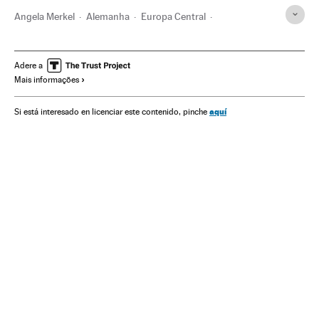
Angela Merkel
Alemanha
Europa Central
Europa Ocidental
União Europeia
Europa
Organizações internacionais
Relações exteriores
Adere a
Mais informações
Economia
Política
Finanças
aquí
Si está interesado en licenciar este contenido, pinche