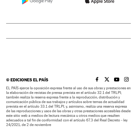
©
EDICIONES EL PAÍS
EL PAÍS BRASIL EN
EL PAÍS BRASI
EL PAÍS B
EL PA
EL PAÍS ejerce la oposición expresa frente al uso de sus obras y prestaciones en
la elaboración de revistas de prensa prevista en el artículo 32.1 del TRLPI;
también realiza la reserva expresa frente a la reproducción, distribución y
comunicación pública de sus trabajos y artículos sobre temas de actualidad
prevista en el artículo 33.1 del TRLPI; y, asimismo, realiza una reserva expresa
de las reproducciones y usos de las obras y otras prestaciones accesibles desde
este sitio web a medios de lectura mecánica u otros medios que resulten
adecuados a tal fin de conformidad con el artículo 67.3 del Real Decreto - ley
24/2021, de 2 de noviembre