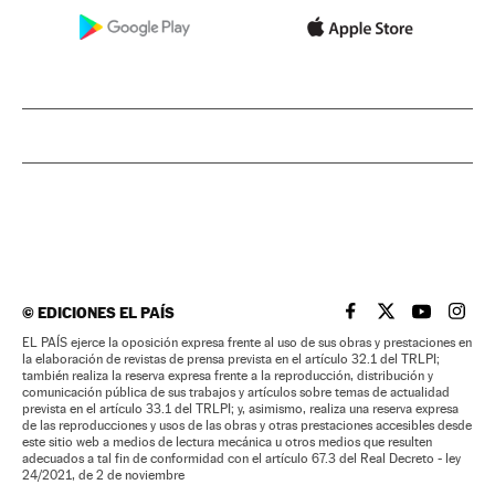
©
EDICIONES EL PAÍS
EL PAÍS BRASIL EN
EL PAÍS BRASI
EL PAÍS B
EL PA
EL PAÍS ejerce la oposición expresa frente al uso de sus obras y prestaciones en
la elaboración de revistas de prensa prevista en el artículo 32.1 del TRLPI;
también realiza la reserva expresa frente a la reproducción, distribución y
comunicación pública de sus trabajos y artículos sobre temas de actualidad
prevista en el artículo 33.1 del TRLPI; y, asimismo, realiza una reserva expresa
de las reproducciones y usos de las obras y otras prestaciones accesibles desde
este sitio web a medios de lectura mecánica u otros medios que resulten
adecuados a tal fin de conformidad con el artículo 67.3 del Real Decreto - ley
24/2021, de 2 de noviembre