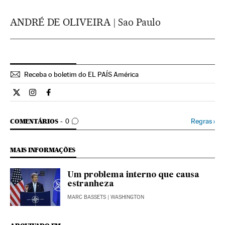
ANDRÉ DE OLIVEIRA | Sao Paulo
Receba o boletim do EL PAÍS América
Internacional El País Brasil en Twitter
Internacional El País Brasil en Instagram
Internacional El País Brasil en Facebook
COMENTÁRIOS
Regras
›
COMENTÁRIOS
0
MAIS INFORMAÇÕES
Um problema interno que causa
estranheza
MARC BASSETS
| WASHINGTON