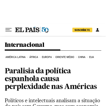
Pular para o conteúdo
SUSCRÍBETE
Internacional
AMÉRICA LATINA
ÁFRICA
EUROPA
ORIENTE MÉDIO
CHINA
EUA
Paralisia da política
espanhola causa
perplexidade nas Américas
Políticos e intelectuais analisam a situação