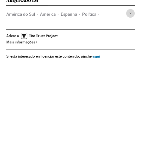
ARQUIVADO EM
América do Sul
América
Espanha
Política
Argentina
Eleições Espanha
México
Estados Unidos
Colômbia
Eleições
América do Norte
Brasil
Adere a
Mais informações
América Latina
aquí
Si está interesado en licenciar este contenido, pinche