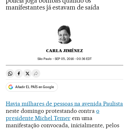
polícia joga bombas quando os
manifestantes já estavam de saída
CARLA JIMÉNEZ
São Paulo -
SEP
05, 2016 - 00:36
EDT
Compartir en Whatsapp
Compartir en Facebook
Compartir en Twitter
Desplegar Redes Sociales
Añadir EL PAÍS en Google
Havia milhares de pessoas na avenida Paulista
neste domingo protestando contra
o
presidente Michel Temer
em uma
manifestação convocada, inicialmente, pelos