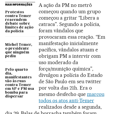
A ação da PM no metrô
MAIS INFORMAÇÕES
começou quando um grupo
Protestos
contra Temer
começou a gritar “Libera a
reacendem
catraca”. Segundo a polícia,
debate sobre
limites de ação
foram vândalos que
da polícia
provocaram essa reação. “Em
manifestação inicialmente
Michel Temer,
pacífica, vândalos atuam e
o presidente
que ninguém
obrigam PM a intervir com
pediu
uso moderado da
força/munição química”,
Pelo quarto
dia,
divulgou a polícia do Estado
manifestantes
de São Paulo em seu twitter
vão às ruas
contra Temer
por volta das 21h. Era o
em SP e PM usa
bomba para
mesmo desfecho que
marcou
dispersar
todos os atos anti-Temer
realizados desde a segunda,
dia 29. Balas de borracha também foram