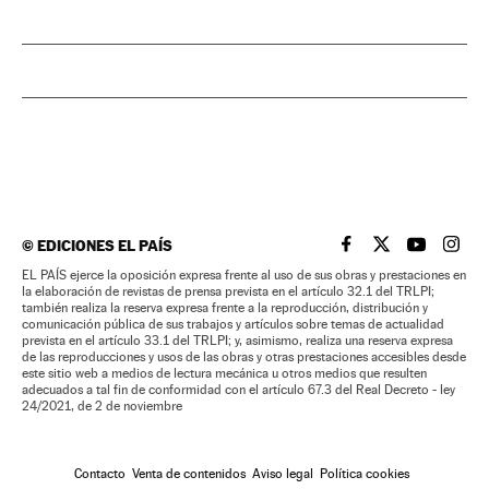
©
EDICIONES EL PAÍS
EL PAÍS BRASIL EN
EL PAÍS BRASI
EL PAÍS B
EL PA
EL PAÍS ejerce la oposición expresa frente al uso de sus obras y prestaciones en
la elaboración de revistas de prensa prevista en el artículo 32.1 del TRLPI;
también realiza la reserva expresa frente a la reproducción, distribución y
comunicación pública de sus trabajos y artículos sobre temas de actualidad
prevista en el artículo 33.1 del TRLPI; y, asimismo, realiza una reserva expresa
de las reproducciones y usos de las obras y otras prestaciones accesibles desde
este sitio web a medios de lectura mecánica u otros medios que resulten
adecuados a tal fin de conformidad con el artículo 67.3 del Real Decreto - ley
24/2021, de 2 de noviembre
Contacto
Venta de contenidos
Aviso legal
Política cookies