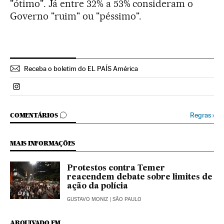
"ótimo". Já entre 32% a 53% consideram o
Governo "ruim" ou "péssimo".
Receba o boletim do EL PAÍS América
Politica El País Brasil en Instagram
COMENTÁRIOS
Regras
›
COMENTÁRIOS
MAIS INFORMAÇÕES
Protestos contra Temer
reacendem debate sobre limites de
ação da polícia
GUSTAVO MONIZ
| SÃO PAULO
ARQUIVADO EM