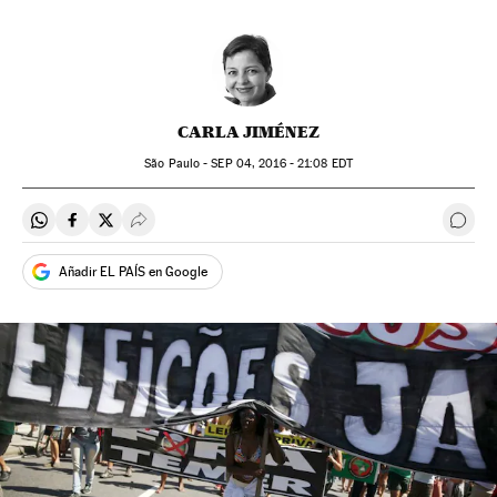
CARLA JIMÉNEZ
São Paulo -
SEP
04, 2016 - 21:08
EDT
Compartir en Whatsapp
Compartir en Facebook
Compartir en Twitter
Desplegar Redes Sociales
Come
Añadir EL PAÍS en Google