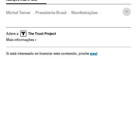
Michel Temer
Presidente Brasil
Manifestações
Protestos sociais
Presidência Brasil
Mal-estar social
Governo Brasil
Governo
Administração Estado
Adere a
Mais informações
Administração pública
Política
Problemas sociais
Sociedade
aquí
Si está interesado en licenciar este contenido, pinche