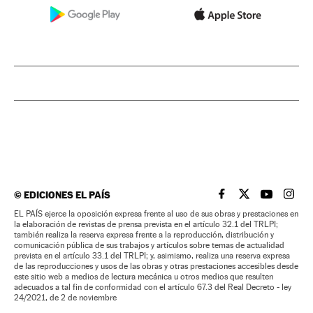
©
EDICIONES EL PAÍS
EL PAÍS BRASIL EN
EL PAÍS BRASI
EL PAÍS B
EL PA
EL PAÍS ejerce la oposición expresa frente al uso de sus obras y prestaciones en
la elaboración de revistas de prensa prevista en el artículo 32.1 del TRLPI;
también realiza la reserva expresa frente a la reproducción, distribución y
comunicación pública de sus trabajos y artículos sobre temas de actualidad
prevista en el artículo 33.1 del TRLPI; y, asimismo, realiza una reserva expresa
de las reproducciones y usos de las obras y otras prestaciones accesibles desde
este sitio web a medios de lectura mecánica u otros medios que resulten
adecuados a tal fin de conformidad con el artículo 67.3 del Real Decreto - ley
24/2021, de 2 de noviembre