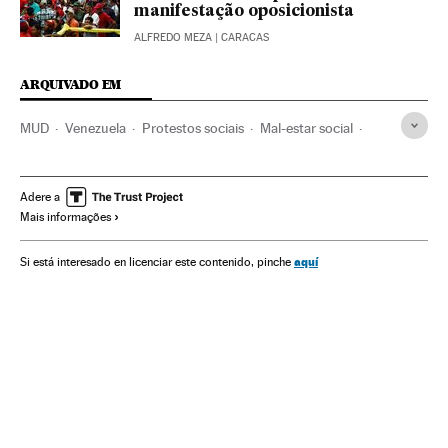
manifestação oposicionista
ALFREDO MEZA
| CARACAS
ARQUIVADO EM
MUD
Venezuela
Protestos sociais
Mal-estar social
Partidos políticos
América do Sul
América Latina
América
Política
Problemas sociais
Sociedade
Adere a
Mais informações
Nicolás Maduro
aquí
Si está interesado en licenciar este contenido, pinche