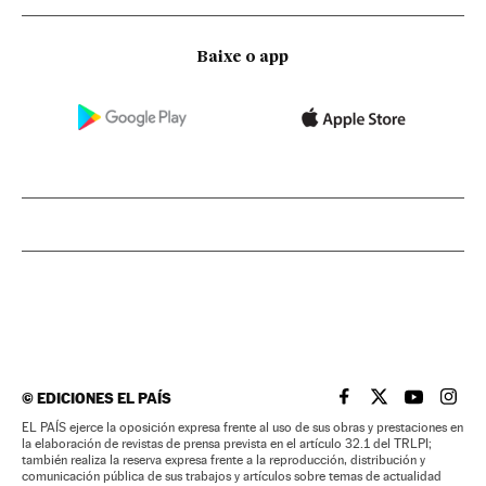
Baixe o app
©
EDICIONES EL PAÍS
EL PAÍS BRASIL EN
EL PAÍS BRASI
EL PAÍS B
EL PA
EL PAÍS ejerce la oposición expresa frente al uso de sus obras y prestaciones en
la elaboración de revistas de prensa prevista en el artículo 32.1 del TRLPI;
también realiza la reserva expresa frente a la reproducción, distribución y
comunicación pública de sus trabajos y artículos sobre temas de actualidad