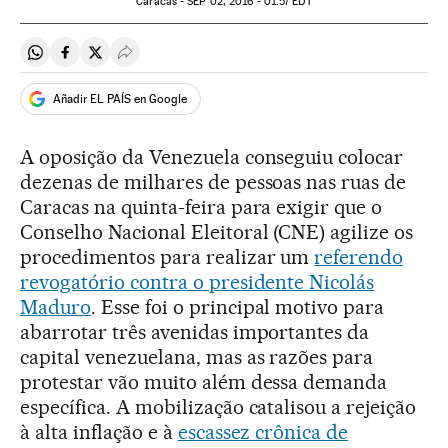
Caracas -
SEP
02, 2016 - 01:57
EDT
Compartir en Whatsapp
Compartir en Facebook
Compartir en Twitter
Desplegar Redes Sociales
Añadir EL PAÍS en Google
A oposição da Venezuela conseguiu colocar
dezenas de milhares de pessoas nas ruas de
Caracas na quinta-feira para exigir que o
Conselho Nacional Eleitoral (CNE) agilize os
procedimentos para realizar um
referendo
revogatório contra o presidente Nicolás
Maduro
. Esse foi o principal motivo para
abarrotar três avenidas importantes da
capital venezuelana, mas as razões para
protestar vão muito além dessa demanda
específica. A mobilização catalisou a rejeição
à alta inflação e à
escassez crônica de