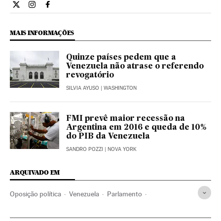
Internacional El País Brasil en Twitter
Internacional El País Brasil en Instagram
Internacional El País Brasil en Facebook
MAIS INFORMAÇÕES
Quinze países pedem que a
Venezuela não atrase o referendo
revogatório
SILVIA AYUSO
| WASHINGTON
FMI prevê maior recessão na
Argentina em 2016 e queda de 10%
do PIB da Venezuela
SANDRO POZZI
| NOVA YORK
ARQUIVADO EM
Oposição política
Venezuela
Parlamento
América do Sul
América Latina
América
Política