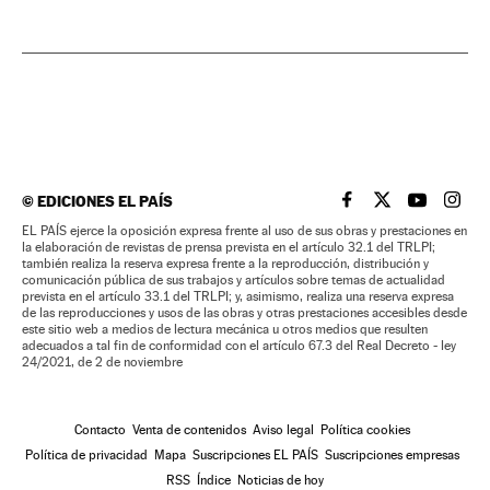
©
EDICIONES EL PAÍS
EL PAÍS BRASIL EN
EL PAÍS BRASI
EL PAÍS B
EL PA
EL PAÍS ejerce la oposición expresa frente al uso de sus obras y prestaciones en
la elaboración de revistas de prensa prevista en el artículo 32.1 del TRLPI;
también realiza la reserva expresa frente a la reproducción, distribución y
comunicación pública de sus trabajos y artículos sobre temas de actualidad
prevista en el artículo 33.1 del TRLPI; y, asimismo, realiza una reserva expresa
de las reproducciones y usos de las obras y otras prestaciones accesibles desde
este sitio web a medios de lectura mecánica u otros medios que resulten
adecuados a tal fin de conformidad con el artículo 67.3 del Real Decreto - ley
24/2021, de 2 de noviembre
Contacto
Venta de contenidos
Aviso legal
Política cookies
Política de privacidad
Mapa
Suscripciones EL PAÍS
Suscripciones empresas
RSS
Índice
Noticias de hoy