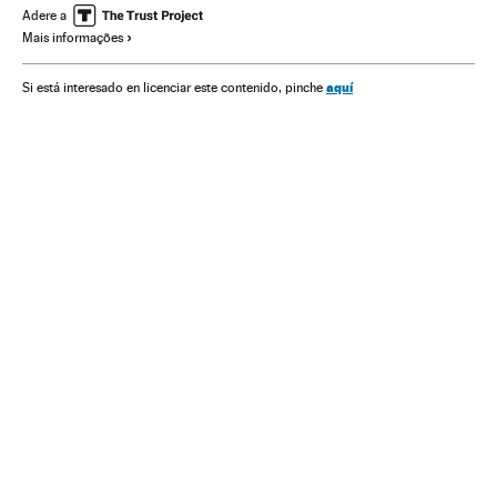
Nicolás Maduro
Adere a
Mais informações
aquí
Si está interesado en licenciar este contenido, pinche