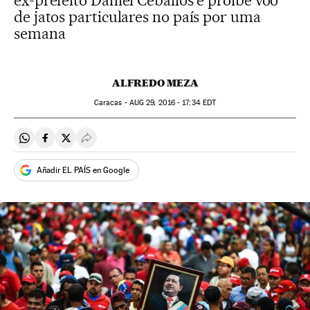
ex-prefeito Daniel Ceballos e proíbe voo
de jatos particulares no país por uma
semana
ALFREDO MEZA
Caracas -
AUG
29, 2016 - 17:34
EDT
Compartir en Whatsapp
Compartir en Facebook
Compartir en Twitter
Desplegar Redes Sociales
Añadir EL PAÍS en Google