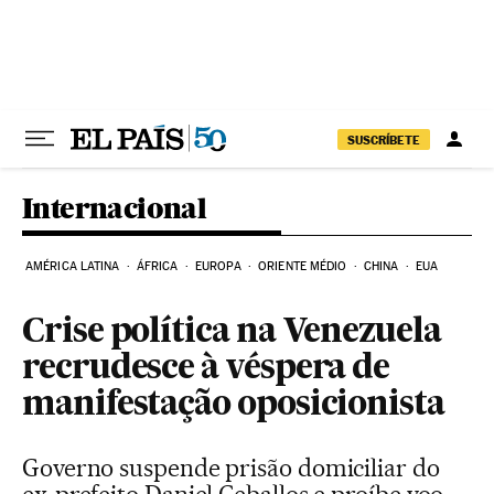
Pular para o conteúdo
SUSCRÍBETE
Internacional
AMÉRICA LATINA
ÁFRICA
EUROPA
ORIENTE MÉDIO
CHINA
EUA
Crise política na Venezuela
recrudesce à véspera de
manifestação oposicionista
Governo suspende prisão domiciliar do