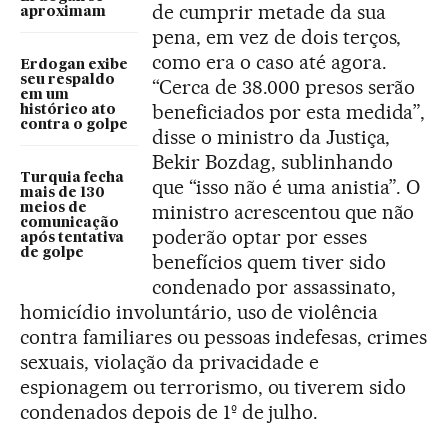
de cumprir metade da sua
aproximam
pena, em vez de dois terços,
como era o caso até agora.
Erdogan exibe
seu respaldo
“Cerca de 38.000 presos serão
em um
beneficiados por esta medida”,
histórico ato
contra o golpe
disse o ministro da Justiça,
Bekir Bozdag, sublinhando
Turquia fecha
que “isso não é uma anistia”. O
mais de 130
ministro acrescentou que não
meios de
comunicação
poderão optar por esses
após tentativa
de golpe
benefícios quem tiver sido
condenado por assassinato,
homicídio involuntário, uso de violência
contra familiares ou pessoas indefesas, crimes
sexuais, violação da privacidade e
espionagem ou terrorismo, ou tiverem sido
condenados depois de 1º de julho.