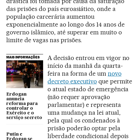
drástica foi tomada por causa da saturação
das prisões do país euroasiático, onde a
população carcerária aumentou
exponencialmente ao longo dos 14 anos de
governo islâmico, até superar em muito o
limite de vagas nas prisões.
A decisão entrou em vigor no
MAIS INFORMAÇÕES
início da manhã da quarta-
feira na forma de um
novo
decreto executivo
que permite
o atual estado de emergência
Erdogan
(não requer aprovação
anuncia
parlamentar) e representa
reforma para
controlar o
uma mudança na lei atual,
Exército e o
serviço secreto
pela qual os condenados à
prisão poderão optar pela
Putin e
liberdade condicional depois
Erdogan se