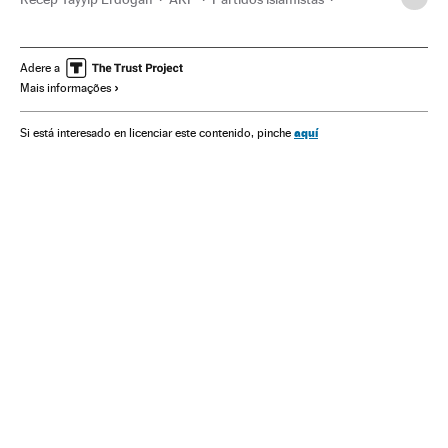
Golpe Estado Turquia
Turquia
Levantamentos militares
Balcãs
Golpes estado
Partidos políticos
Europa Sul
Adere a
Mais informações
Oriente médio
Centros penitenciários
Conflitos políticos
Ásia
Regime penitenciário
Europa
aquí
Si está interesado en licenciar este contenido, pinche
Política
Justiça