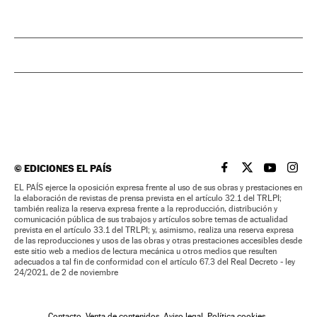
©
EDICIONES EL PAÍS
EL PAÍS BRASIL EN
EL PAÍS BRASI
EL PAÍS B
EL PA
EL PAÍS ejerce la oposición expresa frente al uso de sus obras y prestaciones en
la elaboración de revistas de prensa prevista en el artículo 32.1 del TRLPI;
también realiza la reserva expresa frente a la reproducción, distribución y
comunicación pública de sus trabajos y artículos sobre temas de actualidad
prevista en el artículo 33.1 del TRLPI; y, asimismo, realiza una reserva expresa
de las reproducciones y usos de las obras y otras prestaciones accesibles desde
este sitio web a medios de lectura mecánica u otros medios que resulten
adecuados a tal fin de conformidad con el artículo 67.3 del Real Decreto - ley
24/2021, de 2 de noviembre
Contacto
Venta de contenidos
Aviso legal
Política cookies