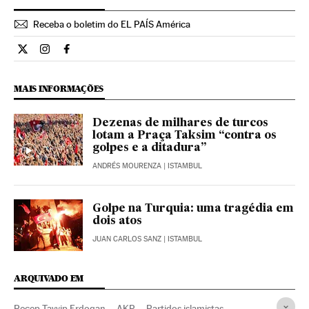
Receba o boletim do EL PAÍS América
Internacional El País Brasil en Twitter
Internacional El País Brasil en Instagram
Internacional El País Brasil en Facebook
MAIS INFORMAÇÕES
Dezenas de milhares de turcos
lotam a Praça Taksim “contra os
golpes e a ditadura”
ANDRÉS MOURENZA
| ISTAMBUL
Golpe na Turquia: uma tragédia em
dois atos
JUAN CARLOS SANZ
| ISTAMBUL
ARQUIVADO EM
Recep Tayyip Erdogan
AKP
Partidos islamistas