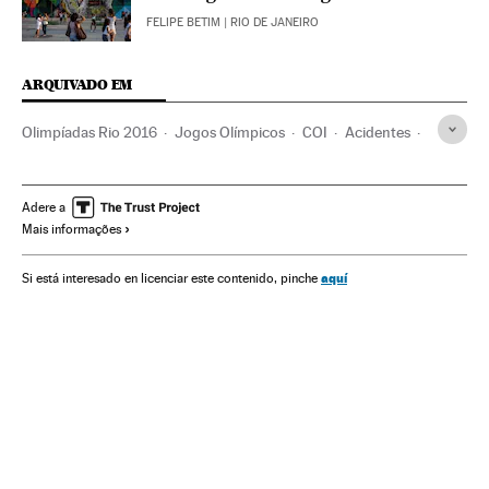
FELIPE BETIM
| RIO DE JANEIRO
ARQUIVADO EM
Olimpíadas Rio 2016
Jogos Olímpicos
COI
Acidentes
Brasil
América do Sul
América Latina
Competições
Organizações desportivas
Acontecimentos
América
Adere a
Mais informações
Esportes
aquí
Si está interesado en licenciar este contenido, pinche