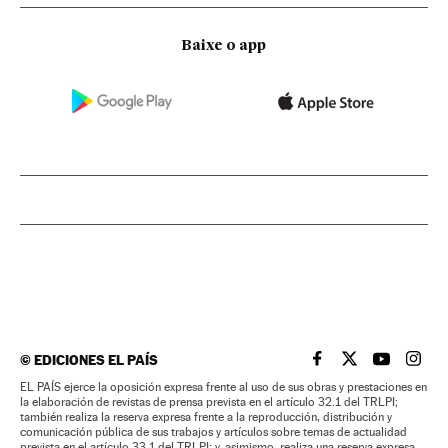
Baixe o app
©
EDICIONES EL PAÍS
EL PAÍS BRASIL EN
EL PAÍS BRASI
EL PAÍS B
EL PA
EL PAÍS ejerce la oposición expresa frente al uso de sus obras y prestaciones en
la elaboración de revistas de prensa prevista en el artículo 32.1 del TRLPI;
también realiza la reserva expresa frente a la reproducción, distribución y
comunicación pública de sus trabajos y artículos sobre temas de actualidad
prevista en el artículo 33.1 del TRLPI; y, asimismo, realiza una reserva expresa