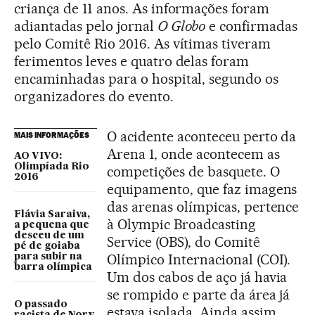
criança de 11 anos. As informações foram
adiantadas pelo jornal
O Globo
e confirmadas
pelo Comitê Rio 2016. As vítimas tiveram
ferimentos leves e quatro delas foram
encaminhadas para o hospital, segundo os
organizadores do evento.
O acidente aconteceu perto da
MAIS INFORMAÇÕES
Arena 1, onde acontecem as
AO VIVO:
Olimpíada Rio
competições de basquete. O
2016
equipamento, que faz imagens
das arenas olímpicas, pertence
Flávia Saraiva,
à Olympic Broadcasting
a pequena que
desceu de um
Service (OBS), do Comitê
pé de goiaba
Olímpico Internacional (COI).
para subir na
barra olímpica
Um dos cabos de aço já havia
se rompido e parte da área já
O passado
estava isolada. Ainda assim,