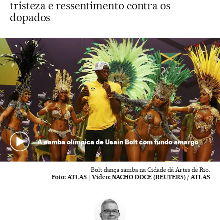
tristeza e ressentimento contra os
dopados
A samba olímpica de Usain Bolt com fundo amargo
Bolt dança samba na Cidade dá Artes de Rio.
Foto:
ATLAS
|
Vídeo:
NACHO DOCE (REUTERS) / ATLAS