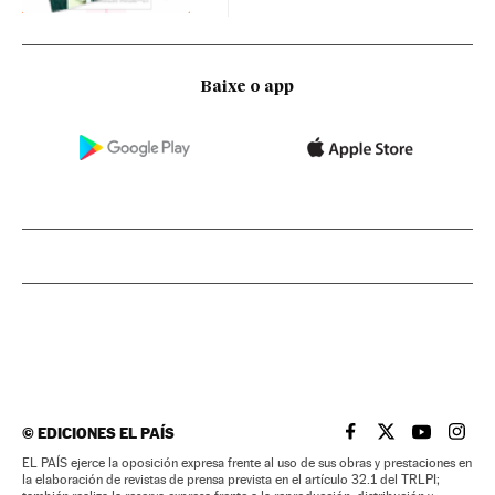
Baixe o app
©
EDICIONES EL PAÍS
EL PAÍS BRASIL EN
EL PAÍS BRASI
EL PAÍS B
EL PA
EL PAÍS ejerce la oposición expresa frente al uso de sus obras y prestaciones en
la elaboración de revistas de prensa prevista en el artículo 32.1 del TRLPI;