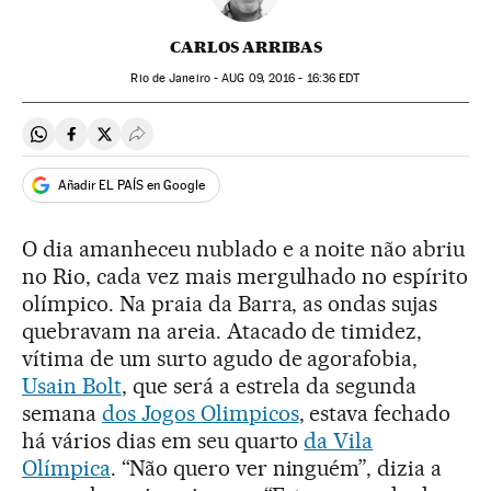
CARLOS ARRIBAS
Rio de Janeiro -
AUG
09, 2016 - 16:36
EDT
Compartir en Whatsapp
Compartir en Facebook
Compartir en Twitter
Desplegar Redes Sociales
Añadir EL PAÍS en Google
O dia amanheceu nublado e a noite não abriu
no Rio, cada vez mais mergulhado no espírito
olímpico. Na praia da Barra, as ondas sujas
quebravam na areia. Atacado de timidez,
vítima de um surto agudo de agorafobia,
Usain Bolt
, que será a estrela da segunda
semana
dos Jogos Olimpicos
, estava fechado
há vários dias em seu quarto
da Vila
Olímpica
. “Não quero ver ninguém”, dizia a