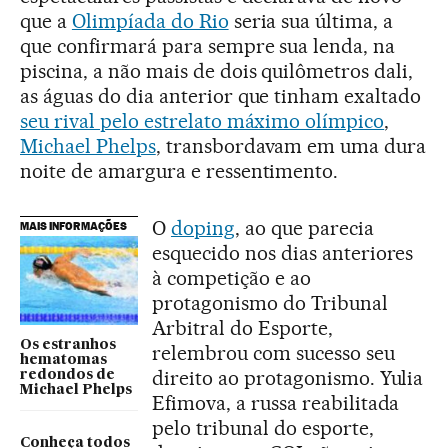
que a
Olimpíada do Rio
seria sua última, a
que confirmará para sempre sua lenda, na
piscina, a não mais de dois quilômetros dali,
as águas do dia anterior que tinham exaltado
seu rival pelo estrelato máximo olímpico
,
Michael Phelps
, transbordavam em uma dura
noite de amargura e ressentimento.
O
doping
, ao que parecia
MAIS INFORMAÇÕES
esquecido nos dias anteriores
à competição e ao
protagonismo do Tribunal
Arbitral do Esporte,
Os estranhos
relembrou com sucesso seu
hematomas
direito ao protagonismo. Yulia
redondos de
Michael Phelps
Efimova, a russa reabilitada
pelo tribunal do esporte,
Conheça todos