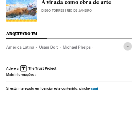
A virada como obra de arte
DIEGO TORRES
| RIO DE JANEIRO
ARQUIVADO EM
América Latina
Usain Bolt
Michael Phelps
Vila Olímpica
Olimpíadas Rio 2016
Jogos Olímpicos
Brasil
Atletismo
Competições
América do Sul
Adere a
Mais informações
Esportes
América
aquí
Si está interesado en licenciar este contenido, pinche