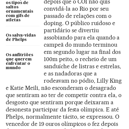
depois que o COI não quis
os tipos de
saltos
convidá-la ao Rio por seu
ornamentais
passado de relações com o
com gifs de
atletas
doping. O público ruidoso e
partidário se divertiu
Os salva-vidas
assobiando para ela quando a
de Phelps
campeã do mundo terminou
em segundo lugar na final dos
Os anfitriões
100m peito, o recheio de um
que querem
enfrentar o
sanduíche de listras e estrelas,
mundo
e as nadadoras que a
rodeavam no pódio, Lilly King
e Katie Meili, não esconderam o desagrado
que sentiram ao ter de competir contra ela, o
desgosto que sentiram porque deixaram a
desonesta participar da festa olímpica. E até
Phelps, normalmente tácito, se expressou. O
vencedor de 19 ouros olímpicos o fez depois