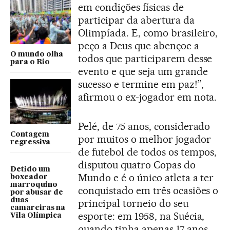
em condições físicas de
participar da abertura da
Olimpíada. E, como brasileiro,
peço a Deus que abençoe a
O mundo olha
todos que participarem desse
para o Rio
evento e que seja um grande
sucesso e termine em paz!”,
afirmou o ex-jogador em nota.
Pelé, de 75 anos, considerado
Contagem
por muitos o melhor jogador
regressiva
de futebol de todos os tempos,
disputou quatro Copas do
Detido um
Mundo e é o único atleta a ter
boxeador
marroquino
conquistado em três ocasiões o
por abusar de
duas
principal torneio do seu
camareiras na
esporte: em 1958, na Suécia,
Vila Olímpica
quando tinha apenas 17 anos,