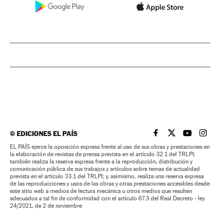
©
EDICIONES EL PAÍS
EL PAÍS BRASIL EN
EL PAÍS BRASI
EL PAÍS B
EL PA
EL PAÍS ejerce la oposición expresa frente al uso de sus obras y prestaciones en
la elaboración de revistas de prensa prevista en el artículo 32.1 del TRLPI;
también realiza la reserva expresa frente a la reproducción, distribución y
comunicación pública de sus trabajos y artículos sobre temas de actualidad
prevista en el artículo 33.1 del TRLPI; y, asimismo, realiza una reserva expresa
de las reproducciones y usos de las obras y otras prestaciones accesibles desde
este sitio web a medios de lectura mecánica u otros medios que resulten
adecuados a tal fin de conformidad con el artículo 67.3 del Real Decreto - ley
24/2021, de 2 de noviembre