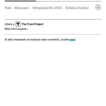
Pelé
Maracanã
Olimpíadas Rio 2016
Estádios futebol
Jogos Olímpicos
Brasil
Instalações esportivas
Futebol
América do Sul
América Latina
Competições
Adere a
Mais informações
Gente
América
Esportes
aquí
Si está interesado en licenciar este contenido, pinche