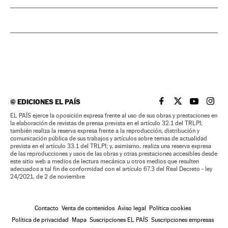
©
EDICIONES EL PAÍS
EL PAÍS BRASIL EN
EL PAÍS BRASI
EL PAÍS B
EL PA
EL PAÍS ejerce la oposición expresa frente al uso de sus obras y prestaciones en
la elaboración de revistas de prensa prevista en el artículo 32.1 del TRLPI;
también realiza la reserva expresa frente a la reproducción, distribución y
comunicación pública de sus trabajos y artículos sobre temas de actualidad
prevista en el artículo 33.1 del TRLPI; y, asimismo, realiza una reserva expresa
de las reproducciones y usos de las obras y otras prestaciones accesibles desde
este sitio web a medios de lectura mecánica u otros medios que resulten
adecuados a tal fin de conformidad con el artículo 67.3 del Real Decreto - ley
24/2021, de 2 de noviembre
Contacto
Venta de contenidos
Aviso legal
Política cookies
Política de privacidad
Mapa
Suscripciones EL PAÍS
Suscripciones empresas