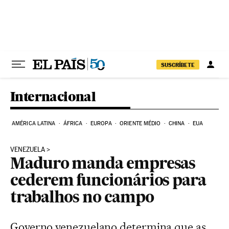
Pular para o conteúdo
SUSCRÍBETE
Internacional
AMÉRICA LATINA
ÁFRICA
EUROPA
ORIENTE MÉDIO
CHINA
EUA
VENEZUELA
Maduro manda empresas
cederem funcionários para
trabalhos no campo
Governo venezuelano determina que as