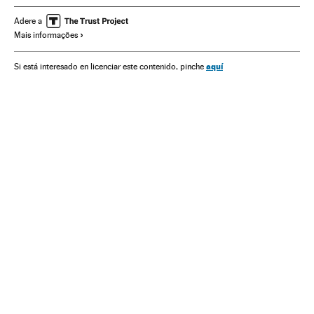
Conflitos políticos
América do Sul
América Latina
Adere a
Mais informações
América
Agronegócio
Economia
Política
Nicolás Maduro
aquí
Si está interesado en licenciar este contenido, pinche