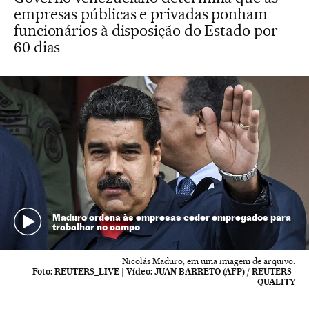
empresas públicas e privadas ponham
funcionários à disposição do Estado por
60 dias
Maduro ordena às empresas ceder empregados para
trabalhar no campo
Nicolás Maduro, em uma imagem de arquivo.
Foto:
REUTERS_LIVE
|
Vídeo:
JUAN BARRETO (AFP) / REUTERS-
QUALITY