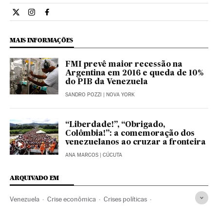
Internacional El País Brasil en Twitter
Internacional El País Brasil en Instagram
Internacional El País Brasil en Facebook
MAIS INFORMAÇÕES
FMI prevê maior recessão na
Argentina em 2016 e queda de 10%
do PIB da Venezuela
SANDRO POZZI
| NOVA YORK
“Liberdade!”, “Obrigado,
Colômbia!”: a comemoração dos
venezuelanos ao cruzar a fronteira
ANA MARCOS
| CÚCUTA
ARQUIVADO EM
Venezuela
Crise econômica
Crises políticas
Recessão econômica
Conjuntura econômica