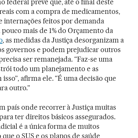
 federal prevê que, até o final deste
de reais com a compra de medicamentos,
e internações feitos por demanda
ta pouco mais de 1% do Orçamento da
o
, as medidas da Justiça desorganizam a
os governos e podem prejudicar outros
 precisa ser remanejada. “Faz-se uma
nstrói todo um planejamento e as
 isso”, afirma ele. “É uma decisão que
ra outro.”
 país onde recorrer à Justiça muitas
ara ter direitos básicos assegurados.
judicial é a única forma de muitos
 que o SUS e os planos de saúde