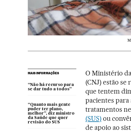
Ma
O Ministério da
MAIS INFORMAÇÕES
(CNJ) estão se 
“Não há recurso para
se dar tudo a todos”
que tentem dimi
pacientes para
“Quanto mais gente
tratamentos n
puder ter plano,
melhor”, diz ministro
(SUS)
ou convên
da Saúde que quer
revisão do SUS
de apoio ao si