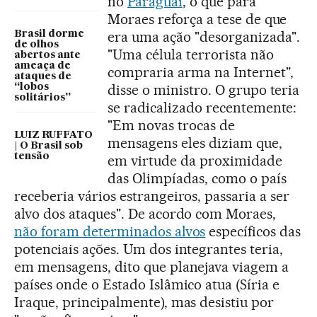
no
Paraguai
, o que para
Moraes reforça a tese de que
era uma ação "desorganizada".
Brasil dorme
de olhos
"Uma célula terrorista não
abertos ante
ameaça de
compraria arma na Internet",
ataques de
disse o ministro. O grupo teria
“lobos
solitários”
se radicalizado recentemente:
"Em novas trocas de
LUIZ RUFFATO
mensagens eles diziam que,
| O Brasil sob
tensão
em virtude da proximidade
das Olimpíadas, como o país
receberia vários estrangeiros, passaria a ser
alvo dos ataques". De acordo com Moraes,
não foram determinados alvos
específicos das
potenciais ações. Um dos integrantes teria,
em mensagens, dito que planejava viagem a
países onde o Estado Islâmico atua (Síria e
Iraque, principalmente), mas desistiu por