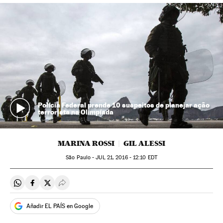
Polícia Federal prende 10 suspeitos de planejar ação
terrorista na Olimpíada
MARINA ROSSI
GIL ALESSI
São Paulo -
JUL
21, 2016 - 12:10
EDT
Compartir en Whatsapp
Compartir en Facebook
Compartir en Twitter
Desplegar Redes Sociales
Añadir EL PAÍS en Google