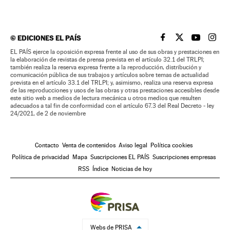
©
EDICIONES EL PAÍS
EL PAÍS BRASIL EN
EL PAÍS BRASI
EL PAÍS B
EL PA
EL PAÍS ejerce la oposición expresa frente al uso de sus obras y prestaciones en
la elaboración de revistas de prensa prevista en el artículo 32.1 del TRLPI;
también realiza la reserva expresa frente a la reproducción, distribución y
comunicación pública de sus trabajos y artículos sobre temas de actualidad
prevista en el artículo 33.1 del TRLPI; y, asimismo, realiza una reserva expresa
de las reproducciones y usos de las obras y otras prestaciones accesibles desde
este sitio web a medios de lectura mecánica u otros medios que resulten
adecuados a tal fin de conformidad con el artículo 67.3 del Real Decreto - ley
24/2021, de 2 de noviembre
Contacto
Venta de contenidos
Aviso legal
Política cookies
Política de privacidad
Mapa
Suscripciones EL PAÍS
Suscripciones empresas
RSS
Índice
Noticias de hoy
Webs de PRISA