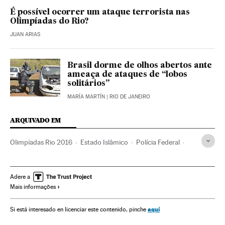
É possível ocorrer um ataque terrorista nas
Olimpíadas do Rio?
JUAN ARIAS
Brasil dorme de olhos abertos ante
ameaça de ataques de “lobos
solitários”
MARÍA MARTÍN
| RIO DE JANEIRO
ARQUIVADO EM
Olimpíadas Rio 2016
Estado Islâmico
Polícia Federal
Jogos Olímpicos
Conflito Sunitas e Xiitas
terrorismo islâmico
Islã
Jihadismo
Brasil
Polícia
Adere a
Mais informações
Competições
Grupos terroristas
América do Sul
América Latina
Força segurança
Esportes
Terrorismo
aquí
Si está interesado en licenciar este contenido, pinche