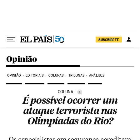
Pular para o conteúdo
SUSCRÍBETE
Opinião
OPINIÃO
EDITORIAIS
COLUNAS
TRIBUNAS
ANÁLISES
COLUNA
i
É possível ocorrer um
ataque terrorista nas
Olimpíadas do Rio?
Os especialistas em segurança acreditam