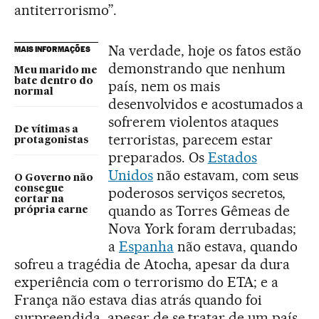
antiterrorismo”.
Na verdade, hoje os fatos estão
MAIS INFORMAÇÕES
demonstrando que nenhum
Meu marido me
bate dentro do
país, nem os mais
normal
desenvolvidos e acostumados a
sofrerem violentos ataques
De vítimas a
terroristas, parecem estar
protagonistas
preparados. Os
Estados
Unidos
não estavam, com seus
O Governo não
consegue
poderosos serviços secretos,
cortar na
quando as Torres Gêmeas de
própria carne
Nova York foram derrubadas;
a
Espanha
não estava, quando
sofreu a tragédia de Atocha, apesar da dura
experiência com o terrorismo do ETA; e a
França não estava dias atrás quando foi
surpreendida, apesar de se tratar de um país