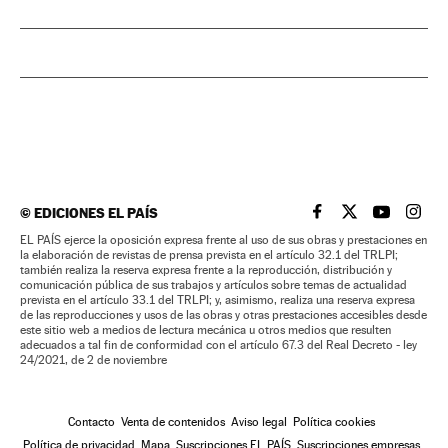
©
EDICIONES EL PAÍS
EL PAÍS BRASIL EN
EL PAÍS BRASI
EL PAÍS B
EL PA
EL PAÍS ejerce la oposición expresa frente al uso de sus obras y prestaciones en
la elaboración de revistas de prensa prevista en el artículo 32.1 del TRLPI;
también realiza la reserva expresa frente a la reproducción, distribución y
comunicación pública de sus trabajos y artículos sobre temas de actualidad
prevista en el artículo 33.1 del TRLPI; y, asimismo, realiza una reserva expresa
de las reproducciones y usos de las obras y otras prestaciones accesibles desde
este sitio web a medios de lectura mecánica u otros medios que resulten
adecuados a tal fin de conformidad con el artículo 67.3 del Real Decreto - ley
24/2021, de 2 de noviembre
Contacto
Venta de contenidos
Aviso legal
Política cookies
Política de privacidad
Mapa
Suscripciones EL PAÍS
Suscripciones empresas