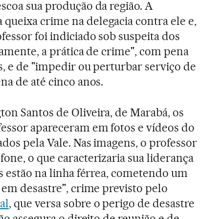
escoa sua produção da região. A
ueixa crime na delegacia contra ele e,
fessor foi indiciado sob suspeita dos
camente, a prática de crime", com pena
s, e de "impedir ou perturbar serviço de
na de até cinco anos.
on Santos de Oliveira, de Marabá, os
fessor apareceram em fotos e vídeos do
ados pela Vale. Nas imagens, o professor
one, o que caracterizaria sua liderança
es estão na linha férrea, cometendo um
 em desastre", crime previsto pelo
al
, que versa sobre o perigo de desastre
ção assegura o direito de reunião e de