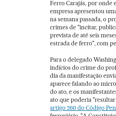
Ferro Carajás, por onde 
empresa apresentou uma q
na semana passada, o pro
crimes de "incitar, publi
prevista de até seis mese
estrada de ferro", com pe
Para o delegado Washingt
indícios do crime do pro
dia da manifestação envi
aparece falando ao microf
do ato, e os manifestant
ato que poderia "resultar
artigo 260 do Código Pen
ferroviário. "A Constitui