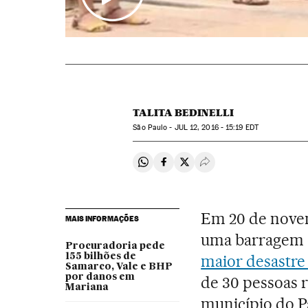
TALITA BEDINELLI
São Paulo -
JUL
12, 2016 - 15:19
EDT
Compartir en Whatsapp
Compartir en Facebook
Compartir en Twitter
Desplegar Redes Soci
Em 20 de novem
MAIS INFORMAÇÕES
uma barragem 
Procuradoria pede
155 bilhões de
maior desastre
Samarco, Vale e BHP
por danos em
de 30 pessoas 
Mariana
município do 