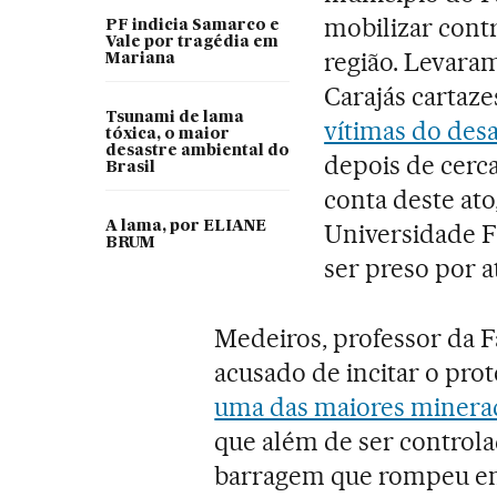
mobilizar cont
PF indicia Samarco e
Vale por tragédia em
região. Levaram
Mariana
Carajás cartaz
Tsunami de lama
vítimas do desa
tóxica, o maior
desastre ambiental do
depois de cerc
Brasil
conta deste at
A lama, por ELIANE
Universidade F
BRUM
ser preso por a
Medeiros, professor da 
acusado de incitar o prot
uma das maiores miner
que além de ser control
barragem que rompeu em 