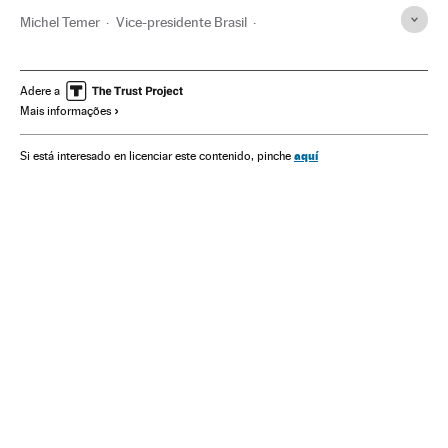
Michel Temer
Vice-presidente Brasil
Ditadura Militar Brasil
Presidência Brasil
Ditadura militar
Ditadura
Adere a
Mais informações
Ministério da Justiça e Segurança Pública
Índios americanos
Indígenas
Funai
Governo Brasil
aquí
Si está interesado en licenciar este contenido, pinche
Governo
Ministérios
Etnias
Administração Estado
Política
Administração pública
Sociedade