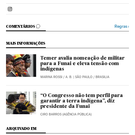
Politica El País Brasil en Instagram
COMENTÁRIOS
Regras
›
COMENTÁRIOS
MAIS INFORMAÇÕES
Temer avalia nomeação de militar
para a Funai e eleva tensão com
indígenas
MARINA ROSSI
/
A. B.
| SÃO PAULO / BRASILIA
“O Congresso não tem perfil para
garantir a terra indígena”, diz
presidente da Funai
CIRO BARROS (AGÊNCIA PÚBLICA)
ARQUIVADO EM