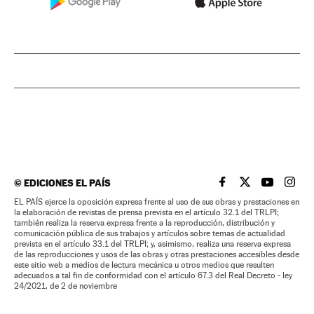
©
EDICIONES EL PAÍS
EL PAÍS BRASIL EN
EL PAÍS BRASI
EL PAÍS B
EL PA
EL PAÍS ejerce la oposición expresa frente al uso de sus obras y prestaciones en
la elaboración de revistas de prensa prevista en el artículo 32.1 del TRLPI;
también realiza la reserva expresa frente a la reproducción, distribución y
comunicación pública de sus trabajos y artículos sobre temas de actualidad
prevista en el artículo 33.1 del TRLPI; y, asimismo, realiza una reserva expresa
de las reproducciones y usos de las obras y otras prestaciones accesibles desde
este sitio web a medios de lectura mecánica u otros medios que resulten
adecuados a tal fin de conformidad con el artículo 67.3 del Real Decreto - ley
24/2021, de 2 de noviembre