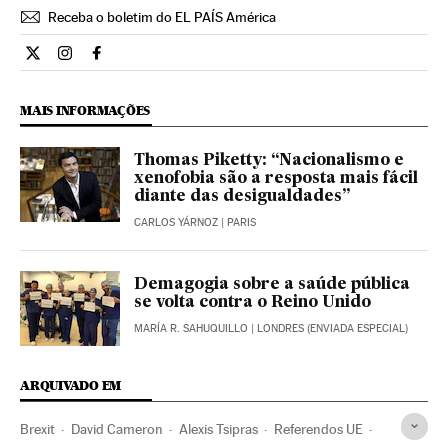
Receba o boletim do EL PAÍS América
Internacional El País Brasil en Twitter
Internacional El País Brasil en Instagram
Internacional El País Brasil en Facebook
MAIS INFORMAÇÕES
Thomas Piketty: “Nacionalismo e
xenofobia são a resposta mais fácil
diante das desigualdades”
CARLOS YÁRNOZ
| PARIS
Demagogia sobre a saúde pública
se volta contra o Reino Unido
MARÍA R. SAHUQUILLO
| LONDRES (ENVIADA ESPECIAL)
ARQUIVADO EM
Brexit
David Cameron
Alexis Tsipras
Referendos UE