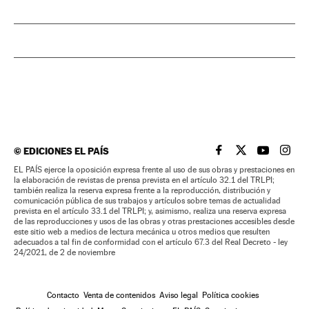
©
EDICIONES EL PAÍS
EL PAÍS BRASIL EN
EL PAÍS BRASI
EL PAÍS B
EL PA
EL PAÍS ejerce la oposición expresa frente al uso de sus obras y prestaciones en
la elaboración de revistas de prensa prevista en el artículo 32.1 del TRLPI;
también realiza la reserva expresa frente a la reproducción, distribución y
comunicación pública de sus trabajos y artículos sobre temas de actualidad
prevista en el artículo 33.1 del TRLPI; y, asimismo, realiza una reserva expresa
de las reproducciones y usos de las obras y otras prestaciones accesibles desde
este sitio web a medios de lectura mecánica u otros medios que resulten
adecuados a tal fin de conformidad con el artículo 67.3 del Real Decreto - ley
24/2021, de 2 de noviembre
Contacto
Venta de contenidos
Aviso legal
Política cookies