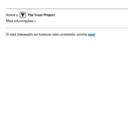
Euroceticismo
Funeral
Referendo
Eleições europeias
Unión política europea
Eleições
União Europeia
Adere a
Mais informações
Ideologias
Organizações internacionais
Europa
Eventos
Política
Relações exteriores
Sociedade
aquí
Si está interesado en licenciar este contenido, pinche
Reino Unido