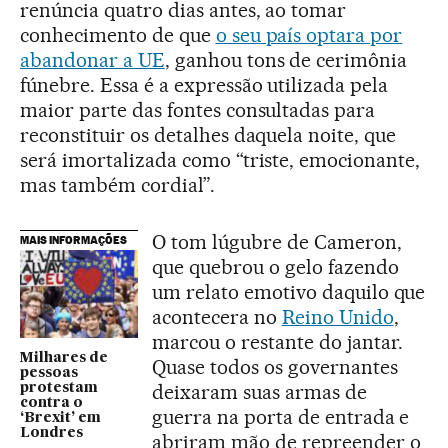
renúncia quatro dias antes, ao tomar
conhecimento de que
o seu país optara por
abandonar a UE
, ganhou tons de cerimônia
fúnebre. Essa é a expressão utilizada pela
maior parte das fontes consultadas para
reconstituir os detalhes daquela noite, que
será imortalizada como “triste, emocionante,
mas também cordial”.
O tom lúgubre de Cameron,
MAIS INFORMAÇÕES
que quebrou o gelo fazendo
um relato emotivo daquilo que
acontecera no
Reino Unido
,
marcou o restante do jantar.
Milhares de
Quase todos os governantes
pessoas
deixaram suas armas de
protestam
contra o
guerra na porta de entrada e
‘Brexit’ em
Londres
abriram mão de repreender o