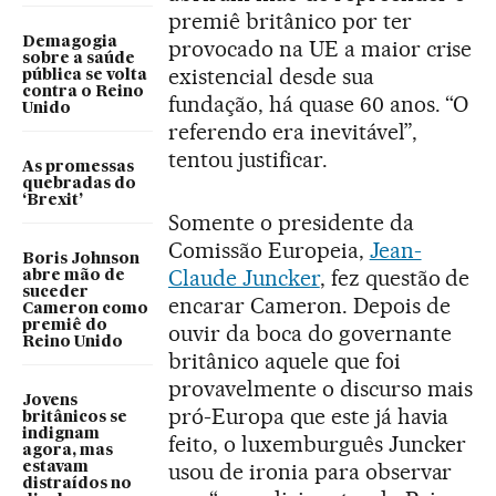
premiê britânico por ter
Demagogia
provocado na UE a maior crise
sobre a saúde
existencial desde sua
pública se volta
contra o Reino
fundação, há quase 60 anos. “O
Unido
referendo era inevitável”,
tentou justificar.
As promessas
quebradas do
‘Brexit’
Somente o presidente da
Comissão Europeia,
Jean-
Boris Johnson
Claude Juncker
, fez questão de
abre mão de
suceder
encarar Cameron. Depois de
Cameron como
premiê do
ouvir da boca do governante
Reino Unido
britânico aquele que foi
provavelmente o discurso mais
Jovens
pró-Europa que este já havia
britânicos se
indignam
feito, o luxemburguês Juncker
agora, mas
usou de ironia para observar
estavam
distraídos no