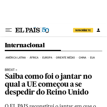
Pular para o conteúdo
SUSCRÍBETE
Internacional
AMÉRICA LATINA
ÁFRICA
EUROPA
ORIENTE MÉDIO
CHINA
EUA
BREXIT
Saiba como foi o jantar no
qual a UE começou a se
despedir do Reino Unido
O EL PAIS reconstitui o jantar em que o