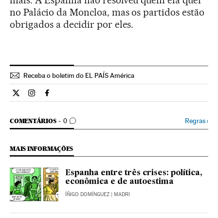
mais. A Espanha não resolveu quem ela quer
no Palácio da Moncloa, mas os partidos estão
obrigados a decidir por eles.
Receba o boletim do EL PAÍS América
Internacional El País Brasil en Twitter
Internacional El País Brasil en Instagram
Internacional El País Brasil en Facebook
COMENTÁRIOS
Regras
›
COMENTÁRIOS
0
MAIS INFORMAÇÕES
Espanha entre três crises: política,
econômica e de autoestima
ÍÑIGO DOMÍNGUEZ
| MADRI