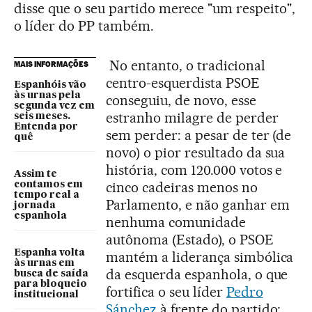
disse que o seu partido merece "um respeito",
o líder do PP também.
No entanto, o tradicional
MAIS INFORMAÇÕES
centro-esquerdista PSOE
Espanhóis vão
às urnas pela
conseguiu, de novo, esse
segunda vez em
estranho milagre de perder
seis meses.
Entenda por
sem perder: a pesar de ter (de
quê
novo) o pior resultado da sua
história, com 120.000 votos e
Assim te
cinco cadeiras menos no
contamos em
tempo real a
Parlamento, e não ganhar em
jornada
espanhola
nenhuma comunidade
autônoma (Estado), o PSOE
Espanha volta
mantém a liderança simbólica
às urnas em
da esquerda espanhola, o que
busca de saída
para bloqueio
fortifica o seu líder
Pedro
institucional
Sánchez
à frente do partido;