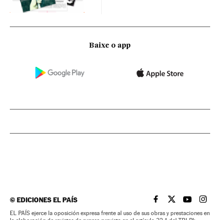
Baixe o app
©
EDICIONES EL PAÍS
EL PAÍS BRASIL EN
EL PAÍS BRASI
EL PAÍS B
EL PA
EL PAÍS ejerce la oposición expresa frente al uso de sus obras y prestaciones en