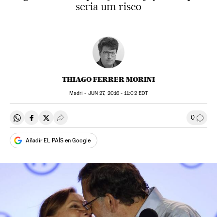
seria um risco
THIAGO FERRER MORINI
Madri -
JUN
27, 2016 - 11:02
EDT
0
Compartir en Whatsapp
Compartir en Facebook
Compartir en Twitter
Desplegar Redes Sociales
Comen
Añadir EL PAÍS en Google