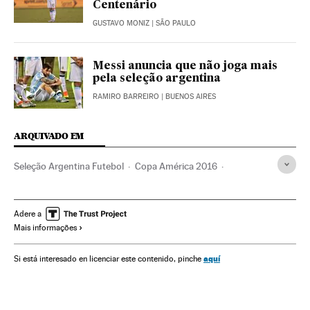
Centenário
GUSTAVO MONIZ
| SÃO PAULO
Messi anuncia que não joga mais
pela seleção argentina
RAMIRO BARREIRO
| BUENOS AIRES
ARQUIVADO EM
Seleção Argentina Futebol
Copa América 2016
Argentina
Lionel Messi
Copa América
Jogador futebol
Seleções esportivas
Jogadores
Adere a
Mais informações
Esportistas
Futebol
América Latina
América do Sul
Gente
Competições
América
Esportes
Sociedade
aquí
Si está interesado en licenciar este contenido, pinche