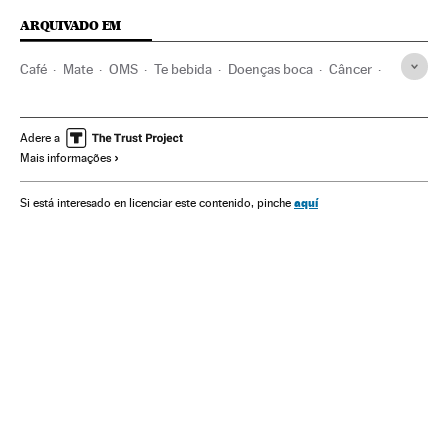
ARQUIVADO EM
Café
Mate
OMS
Te bebida
Doenças boca
Câncer
ONU
Saúde pública
Doenças
Bebidas
Política sanitária
Medicina
Alimentos
Previdência
Adere a
Mais informações
Organizações internacionais
Saúde
Alimentação
Relações exteriores
Indústria
aquí
Si está interesado en licenciar este contenido, pinche