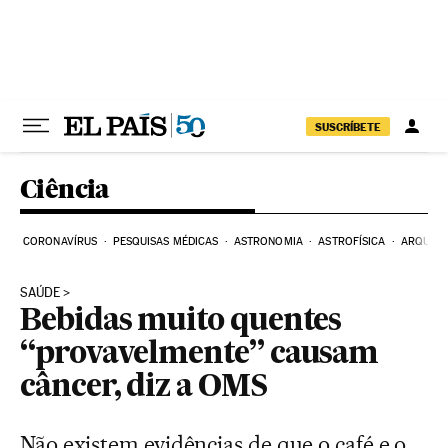
Pular para o conteúdo
SUSCRÍBETE
Ciência
CORONAVÍRUS
PESQUISAS MÉDICAS
ASTRONOMIA
ASTROFÍSICA
ARQUEO
SAÚDE
Bebidas muito quentes
“provavelmente” causam
câncer, diz a OMS
Não existem evidências de que o café e o