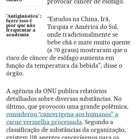
provocar câncer de esôfago.
tabaco
'Antiginástica' :
“Estudos na China, Irã,
fazer isso é
Turquia e América do Sul,
pior que não
frequentar a
onde tradicionalmente se
academia
bebe chá e mate muito quente
(a 70 graus) mostraram que o
risco de câncer de esôfago aumenta em
função da temperatura da bebida”, disse o
órgão.
A agência da ONU publica relatórios
detalhados sobre diversas substâncias. No
último, que provocou uma grande polêmica,
considerou “cancerígena aos humanos” a
carne vermelha processada
. Segundo a
classificação de substâncias da organização,
existem 118 agentes cancerígenos para os