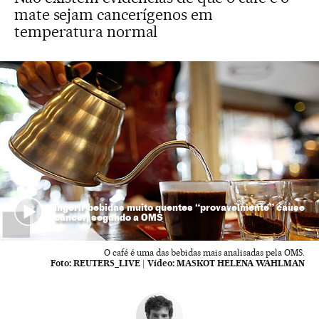
mate sejam cancerígenos em
temperatura normal
Ingerir bebidas muito quentes “provavelmente” cause
câncer, segundo a OMS
O café é uma das bebidas mais analisadas pela OMS.
Foto:
REUTERS_LIVE
|
Vídeo:
MASKOT HELENA WAHLMAN