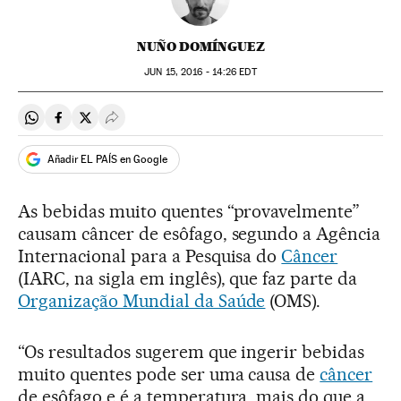
NUÑO DOMÍNGUEZ
JUN
15, 2016 - 14:26
EDT
Compartir en Whatsapp
Compartir en Facebook
Compartir en Twitter
Desplegar Redes Sociales
Añadir EL PAÍS en Google
As bebidas muito quentes “provavelmente”
causam câncer de esôfago, segundo a Agência
Internacional para a Pesquisa do
Câncer
(IARC, na sigla em inglês), que faz parte da
Organização Mundial da Saúde
(OMS).
“Os resultados sugerem que ingerir bebidas
muito quentes pode ser uma causa de
câncer
de esôfago e é a temperatura, mais do que a