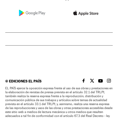
©
EDICIONES EL PAÍS
EL PAÍS BRASIL EN
EL PAÍS BRASI
EL PAÍS B
EL PA
EL PAÍS ejerce la oposición expresa frente al uso de sus obras y prestaciones en
la elaboración de revistas de prensa prevista en el artículo 32.1 del TRLPI;
también realiza la reserva expresa frente a la reproducción, distribución y
comunicación pública de sus trabajos y artículos sobre temas de actualidad
prevista en el artículo 33.1 del TRLPI; y, asimismo, realiza una reserva expresa
de las reproducciones y usos de las obras y otras prestaciones accesibles desde
este sitio web a medios de lectura mecánica u otros medios que resulten
adecuados a tal fin de conformidad con el artículo 67.3 del Real Decreto - ley