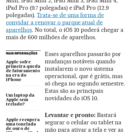
Mini, iPad Mini 2, iPad Mini 3, iPad Mini 4,
iPad Pro (9.7 polegadas) e iPad Pro (12.9
polegadas).
Trata-se de uma forma de
convidar a renovar o parque atual de
aparelhos
. No total, o iOS 10 poderá chegar a
mais de 600 milhões de aparelhos.
Esses aparelhos passarão por
MAIS INFORMAÇÕES
mudanças notáveis quando
Apple sofre
primeira queda
instalarem o novo sistema
de faturamento
operacional, que é grátis, mas
na era do
iPhone
só chega no segundo semestre.
Estas são as principais
Um laptop da
novidades do iOS 10.
Apple sem
teclado?
Levantar e pronto:
Bastará
Apple recupera
segurar o celular ou tablet na
uma tonelada
mão para ativar a tela e ver as
de ouro de