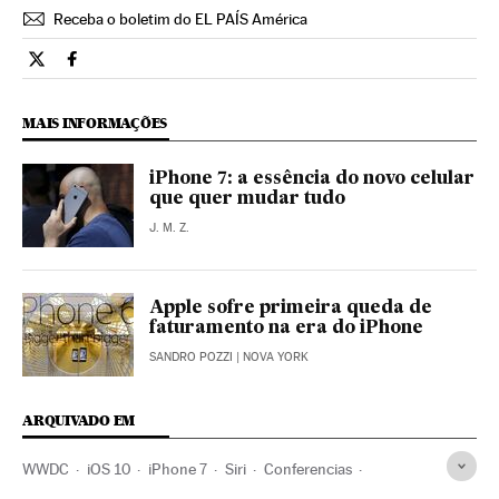
Receba o boletim do EL PAÍS América
Tecnologia El País Brasil en Twitter
Tecnologia El País Brasil en Facebook
MAIS INFORMAÇÕES
iPhone 7: a essência do novo celular
que quer mudar tudo
J. M. Z.
Apple sofre primeira queda de
faturamento na era do iPhone
SANDRO POZZI
| NOVA YORK
ARQUIVADO EM
WWDC
iOS 10
iPhone 7
Siri
Conferencias