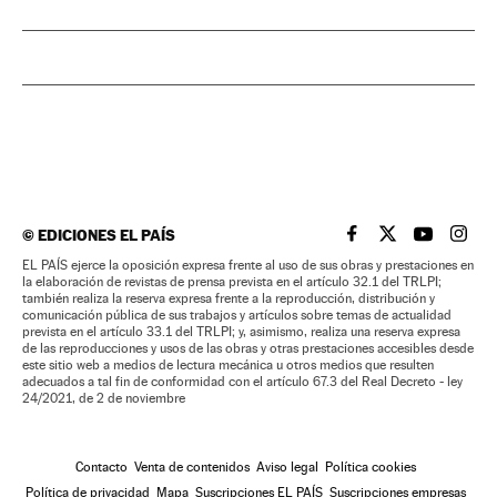
©
EDICIONES EL PAÍS
EL PAÍS BRASIL EN
EL PAÍS BRASI
EL PAÍS B
EL PA
EL PAÍS ejerce la oposición expresa frente al uso de sus obras y prestaciones en
la elaboración de revistas de prensa prevista en el artículo 32.1 del TRLPI;
también realiza la reserva expresa frente a la reproducción, distribución y
comunicación pública de sus trabajos y artículos sobre temas de actualidad
prevista en el artículo 33.1 del TRLPI; y, asimismo, realiza una reserva expresa
de las reproducciones y usos de las obras y otras prestaciones accesibles desde
este sitio web a medios de lectura mecánica u otros medios que resulten
adecuados a tal fin de conformidad con el artículo 67.3 del Real Decreto - ley
24/2021, de 2 de noviembre
Contacto
Venta de contenidos
Aviso legal
Política cookies
Política de privacidad
Mapa
Suscripciones EL PAÍS
Suscripciones empresas