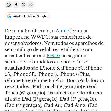
Compartir en Whatsapp
Compartir en Facebook
Compartir en Twitter
Desplegar Redes Sociales
Añadir EL PAÍS en Google
De maneira discreta, a
Apple
fez uma
limpeza no WWDC, sua conferência de
desenvolvedores. Nem todos os aparelhos de
seu catálogo de celulares e tablets serão
atualizados para o
iOS 10
no segundo
semestre. Os modelos que poderão ser
atualizados são iPhone 5, iPhone 5C, iPhone
5S, iPhone SE, iPhone 6, iPhone 6 Plus,
iPhone 6S e iPhone 6S Plus. Dois iPods foram
resgatados: iPod Touch (5ª geração) e iPod
Touch (6ª geração). Os tablets que ficarão em
dia são iPad (2ª geração), iPad (3ª geração),
iPad (4ª geração), iPad Air, iPad Air 2, iPad