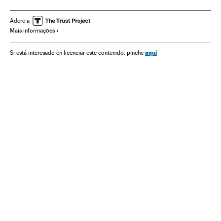
Desarrollo software
iOS
iPhone
Apps
iPad
Apple
Celulares
Sistemas operacionais
Adere a
Mais informações
Telefonia celular multimídia
Programas informáticos
Celular
Internet
Empresas
Mobilidade
Telefonia
aquí
Si está interesado en licenciar este contenido, pinche
Tecnologia
Telecomunicações
Sociedade
Comunicações
Ciência