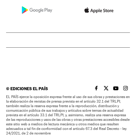
©
EDICIONES EL PAÍS
EL PAÍS BRASIL EN
EL PAÍS BRASI
EL PAÍS B
EL PA
EL PAÍS ejerce la oposición expresa frente al uso de sus obras y prestaciones en
la elaboración de revistas de prensa prevista en el artículo 32.1 del TRLPI;
también realiza la reserva expresa frente a la reproducción, distribución y
comunicación pública de sus trabajos y artículos sobre temas de actualidad
prevista en el artículo 33.1 del TRLPI; y, asimismo, realiza una reserva expresa
de las reproducciones y usos de las obras y otras prestaciones accesibles desde
este sitio web a medios de lectura mecánica u otros medios que resulten
adecuados a tal fin de conformidad con el artículo 67.3 del Real Decreto - ley
24/2021, de 2 de noviembre