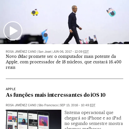
ROSA JIMÉNEZ CANO
|
San José
|
JUN 06, 2017 - 12:09
EDT
Novo iMac promete ser o computador mais potente da
Apple, com processador de 18 núcleos, que custará 16.400
reais
APPLE
As funções mais interessantes do iOS 10
ROSA JIMÉNEZ CANO
|
São Francisco
|
SEP 13, 2016 - 10:49
EDT
Sistema operacional que
chegará ao iPhone e ao iPad
no segundo semestre mostra
algumas melhoras