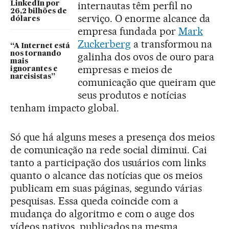
internautas têm perfil no
LinkedIn por
26,2 bilhões de
serviço. O enorme alcance da
dólares
empresa fundada por
Mark
Zuckerberg
a transformou na
“A Internet está
nos tornando
galinha dos ovos de ouro para
mais
empresas e meios de
ignorantes e
narcisistas”
comunicação que queiram que
seus produtos e notícias
tenham impacto global.
Só que há alguns meses a presença dos meios
de comunicação na rede social diminui. Cai
tanto a participação dos usuários com links
quanto o alcance das notícias que os meios
publicam em suas páginas, segundo várias
pesquisas. Essa queda coincide com a
mudança do algoritmo e com o auge dos
vídeos nativos, publicados na mesma