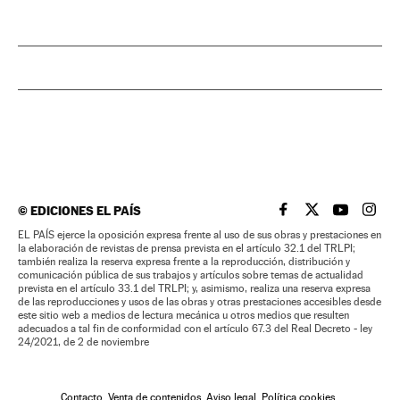
©
EDICIONES EL PAÍS
EL PAÍS BRASIL EN
EL PAÍS BRASI
EL PAÍS B
EL PA
EL PAÍS ejerce la oposición expresa frente al uso de sus obras y prestaciones en
la elaboración de revistas de prensa prevista en el artículo 32.1 del TRLPI;
también realiza la reserva expresa frente a la reproducción, distribución y
comunicación pública de sus trabajos y artículos sobre temas de actualidad
prevista en el artículo 33.1 del TRLPI; y, asimismo, realiza una reserva expresa
de las reproducciones y usos de las obras y otras prestaciones accesibles desde
este sitio web a medios de lectura mecánica u otros medios que resulten
adecuados a tal fin de conformidad con el artículo 67.3 del Real Decreto - ley
24/2021, de 2 de noviembre
Contacto
Venta de contenidos
Aviso legal
Política cookies