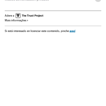
Medios comunicación nacionales
Medios comunicación internacionales
Facebook
Adere a
Mais informações
Redes sociais
Difusão meios
Internet
Empresas
Economia
Telecomunicações
Meios comunicação
aquí
Si está interesado en licenciar este contenido, pinche
Comunicações
Comunicação