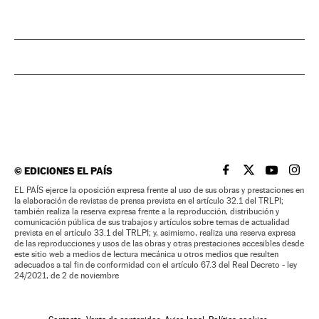
©
EDICIONES EL PAÍS
EL PAÍS BRASIL EN
EL PAÍS BRASI
EL PAÍS B
EL PA
EL PAÍS ejerce la oposición expresa frente al uso de sus obras y prestaciones en
la elaboración de revistas de prensa prevista en el artículo 32.1 del TRLPI;
también realiza la reserva expresa frente a la reproducción, distribución y
comunicación pública de sus trabajos y artículos sobre temas de actualidad
prevista en el artículo 33.1 del TRLPI; y, asimismo, realiza una reserva expresa
de las reproducciones y usos de las obras y otras prestaciones accesibles desde
este sitio web a medios de lectura mecánica u otros medios que resulten
adecuados a tal fin de conformidad con el artículo 67.3 del Real Decreto - ley
24/2021, de 2 de noviembre