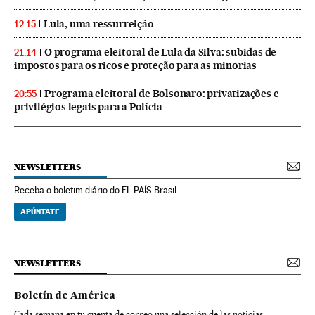
Lula, uma ressurreição
12:15
O programa eleitoral de Lula da Silva: subidas de
21:14
impostos para os ricos e proteção para as minorias
Programa eleitoral de Bolsonaro: privatizações e
20:55
privilégios legais para a Polícia
NEWSLETTERS
Receba o boletim diário do EL PAÍS Brasil
APÚNTATE
NEWSLETTERS
Boletín de América
Cada semana en tu cuenta de correo una selección de las noticias,