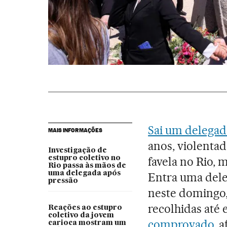
Sai um delega
MAIS INFORMAÇÕES
anos, violenta
Investigação de
estupro coletivo no
favela no Rio, 
Rio passa às mãos de
uma delegada após
Entra uma dele
pressão
neste domingo,
recolhidas até 
Reações ao estupro
coletivo da jovem
comprovado
, 
carioca mostram um