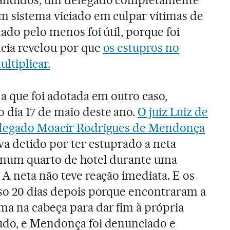
m sistema viciado em culpar vítimas de
ado pelo menos foi útil, porque foi
cia revelou por que
os estupros no
ltiplicar.
 a que foi adotada em outro caso,
 dia 17 de maio deste ano.
O juiz Luiz de
delegado Moacir Rodrigues de Mendonça
va detido por ter estuprado a neta
s num quarto de hotel durante uma
 A neta não teve reação imediata. E os
so 20 dias depois porque encontraram a
a na cabeça para dar fim à própria
udo, e Mendonça foi denunciado e