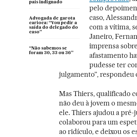
país indignado
pelo depoiment
caso, Alessandr
Advogada de garota
carioca: “Vou pedir a
com a vítima, s
saída do delegado do
caso”
Janeiro, Ferna
imprensa sobre 
“Não sabemos se
foram 30, 33 ou 36”
afastamento ha
pudesse ter co
julgamento”, respondeu o
Mas Thiers, qualificado
não deu à jovem o mesmo
ele. Thiers ajudou a pré-
colaborou para um espet
ao ridículo, e deixou os 