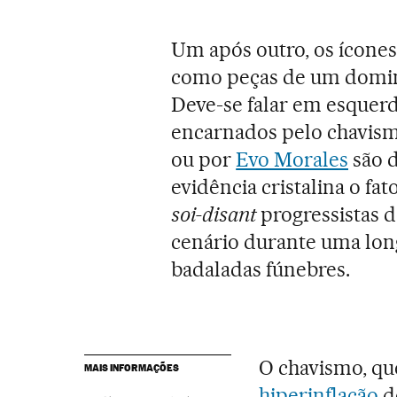
Um após outro, os ícone
como peças de um dominó
Deve-se falar em esquerda
encarnados pelo chavism
ou por
Evo Morales
são d
evidência cristalina o f
soi-disant
progressistas 
cenário durante uma long
badaladas fúnebres.
O chavismo, qu
MAIS INFORMAÇÕES
hiperinflação
d