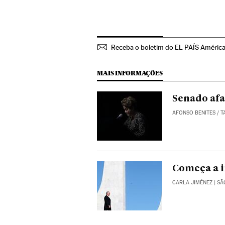
Receba o boletim do EL PAÍS Améric
MAIS INFORMAÇÕES
Senado afa
AFONSO BENITES
/
T
Começa a 
CARLA JIMÉNEZ
| SÃ