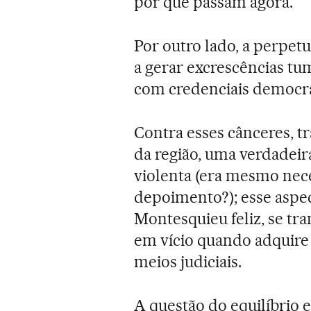
por que passam agora.
Por outro lado, a perpet
a gerar excrescências tu
com credenciais democrá
Contra esses cânceres, t
da região, uma verdadeira
violenta (era mesmo nece
depoimento?); esse aspect
Montesquieu feliz, se t
em vício quando adquire 
meios judiciais.
A questão do equilíbrio 