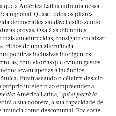
a que a América Latina enfrenta nessa
tica regional. Quase todos os pilares
vida democrática saudável estão sendo
duras provas. Oxalá as diferentes
ez mais amadurecidas, consigam encaixar
s trilhos de uma alternância
m políticas inclusivas inteligentes,
rrotas, com vitórias que evitem gestos
mente levam apenas a incêndios
nômica. Parafraseando o célebre desafio
u próprio intelecto ao empreender a
média
: América Latina, “
qui si parrà la
edirá a sua nobreza, a sua capacidade de
se anuncia como descomunal. Boa sorte.