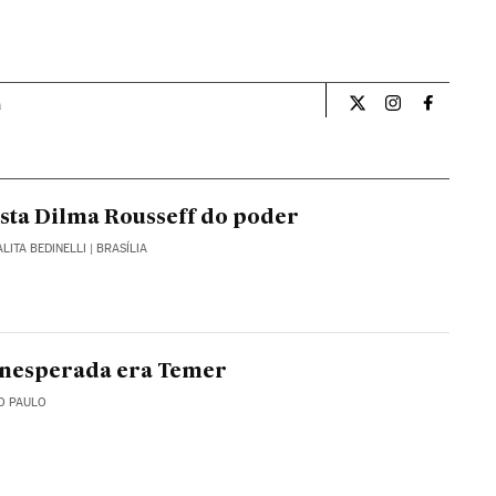
a
Opiniao El País Br
Opiniao El Pa
Opiniao 
sta Dilma Rousseff do poder
ALITA BEDINELLI
| BRASÍLIA
inesperada era Temer
O PAULO