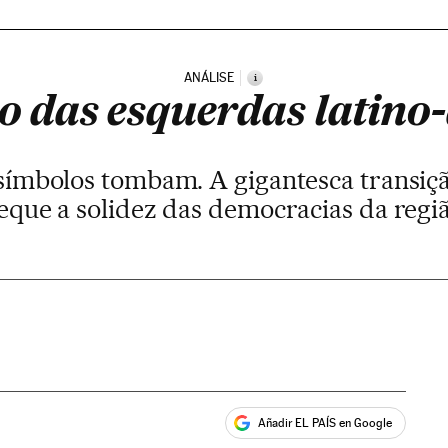
ANÁLISE
i
o das esquerdas latin
ímbolos tombam. A gigantesca transiçã
eque a solidez das democracias da regi
Añadir EL PAÍS en Google
ales