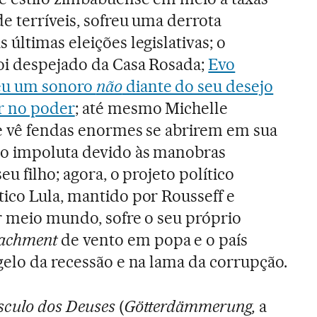
e terríveis, sofreu uma derrota
 últimas eleições legislativas; o
oi despejado da Casa Rosada;
Evo
eu um sonoro
não
diante do seu desejo
r no poder
; até mesmo Michelle
te vê fendas enormes se abrirem em sua
ão impoluta devido às manobras
eu filho; agora, o projeto político
ico Lula, mantido por Rousseff e
r meio mundo, sofre o seu próprio
achment
de vento em popa e o país
gelo da recessão e na lama da corrupção.
culo dos Deuses
(
Götterdämmerung,
a