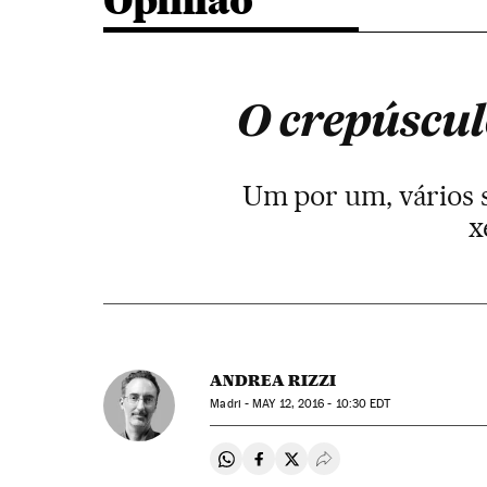
Opinião
O crepúscul
Um por um, vários s
x
ANDREA RIZZI
Madri -
MAY
12, 2016 - 10:30
EDT
Compartir en Whatsapp
Compartir en Facebook
Compartir en Twitter
Desplegar Redes Soci