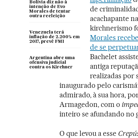
Bolívia diz não à
intenção de Evo
de criminalidad
Morales de tentar
outra reeleição
acachapante nas
kirchnerismo f
Venezuela terá
Morales receb
inflação de 2.200% em
2017, prevê FMI
de se perpetua
Bachelet assis
Argentina abre uma
ofensiva judicial
antiga reputaç
contra os Kirchner
realizadas por s
inaugurado pelo carismát
admirado, à sua hora, po
Armagedon, com o
impe
inteiro se afundando no 
O que levou a esse
Crepús