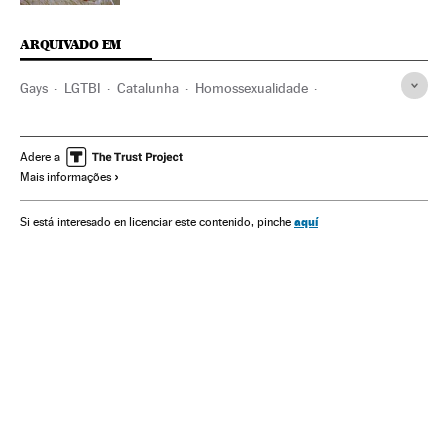
ARQUIVADO EM
Gays
LGTBI
Catalunha
Homossexualidade
HIV AIDS
Grupos sociais
Epidemia
Doenças infecciosas
ETS
Espanha
Chemsex
Adere a
Mais informações
Estimulantes sexuais
Consumo droga
Toxicodependências
Vícios
Drogas
Sexo
Doenças
aquí
Si está interesado en licenciar este contenido, pinche
Medicina
Problemas sociais
Saúde
Orientação sexual
Sexualidade
Sociedade