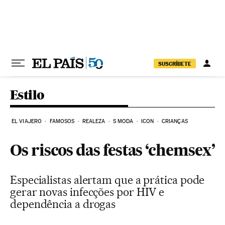
Pular para o conteúdo
SUSCRÍBETE
Estilo
EL VIAJERO
FAMOSOS
REALEZA
S MODA
ICON
CRIANÇAS
Os riscos das festas ‘chemsex’
Especialistas alertam que a prática pode
gerar novas infecções por HIV e
dependência a drogas