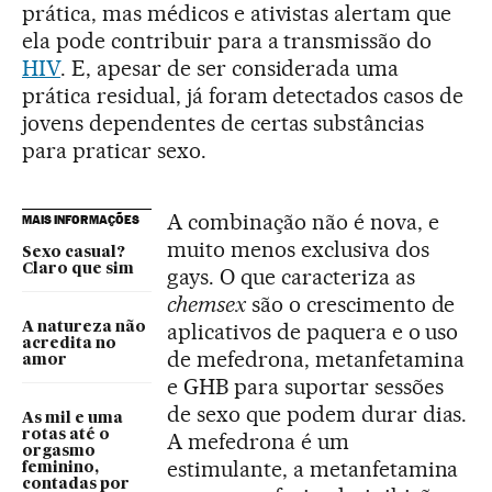
prática, mas médicos e ativistas alertam que
ela pode contribuir para a transmissão do
HIV
. E, apesar de ser considerada uma
prática residual, já foram detectados casos de
jovens dependentes de certas substâncias
para praticar sexo.
A combinação não é nova, e
MAIS INFORMAÇÕES
muito menos exclusiva dos
Sexo casual?
Claro que sim
gays. O que caracteriza as
chemsex
são o crescimento de
aplicativos de paquera e o uso
A natureza não
acredita no
de mefedrona, metanfetamina
amor
e GHB para suportar sessões
de sexo que podem durar dias.
As mil e uma
rotas até o
A mefedrona é um
orgasmo
estimulante, a metanfetamina
feminino,
contadas por