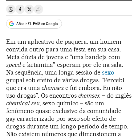
Compartir en Whatsapp
Compartir en Facebook
Compartir en Twitter
Desplegar Redes Sociales
Añadir EL PAÍS en Google
Em um aplicativo de paquera, um homem
convida outro para uma festa em sua casa.
Meia dúzia de jovens e “uma bandeja com
speed
e ketamina” esperam por ele na sala.
Na sequência, uma longa sessão de
sexo
grupal sob efeito de várias drogas. “Percebi
que era uma
chemsex
e fui embora. Eu não
uso drogas”. Os encontros
chemsex
– do inglês
chemical sex
, sexo químico – são um
fenômeno quase exclusivo da comunidade
gay caracterizado por sexo sob efeito de
drogas durante um longo período de tempo.
Não existem números que dimensionem a