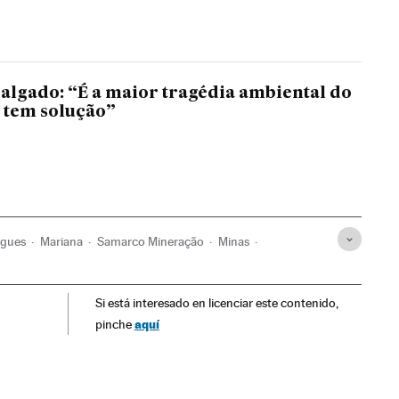
Salgado: “É a maior tragédia ambiental do
s tem solução”
igues
Mariana
Samarco Mineração
Minas
Acidentes
Jazidas mineiras
Desastres naturais
Si está interesado en licenciar este contenido,
rica Latina
Matérias-primas
Problemas ambientais
aquí
pinche
Economia
Indústria
Meio ambiente
Avalanche