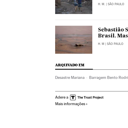
H. M.
| SÃO PAULO
Sebastião 
Brasil. Ma
H. M
| SÃO PAULO
ARQUIVADO EM
Desastre Mariana
Barragem Bento Rodr
Inundações
Ouro Preto
Minas Gerais
Adere a
Brasil
Mineração
América do Sul
Amé
Mais informações
Acontecimentos
América
Empresas
Vazamentos