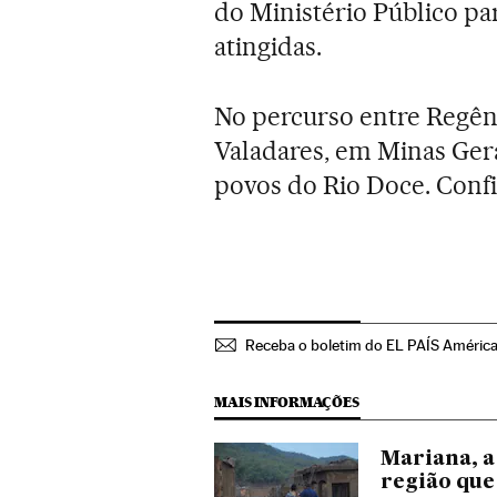
do Ministério Público pa
atingidas.
No percurso entre Regênc
Valadares, em Minas Gerai
povos do Rio Doce. Conf
Receba o boletim do EL PAÍS Améric
MAIS INFORMAÇÕES
Mariana, a
região que