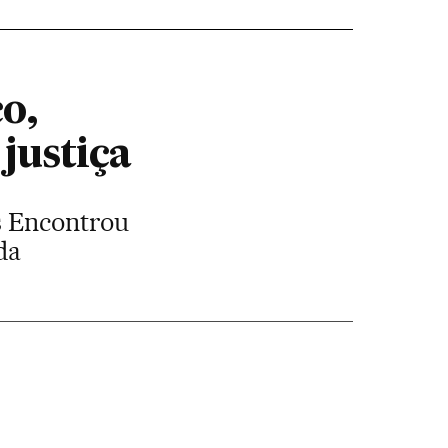
o,
justiça
s Encontrou
da