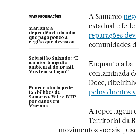
A Samarco
neg
MAIS INFORMAÇÕES
estadual e fede
Mariana: a
dependência da mina
reparações dev
que paga pouco à
região que devastou
comunidades d
Sebastião Salgado: “É
Enquanto a ba
a maior tragédia
ambiental do Brasil.
contaminada de 
Mas tem solução”
Doce, ribeirin
Procuradoria pede
pelos direitos 
155 bilhões de
Samarco, Vale e BHP
por danos em
Mariana
A reportagem 
Territorial da 
movimentos sociais, pes