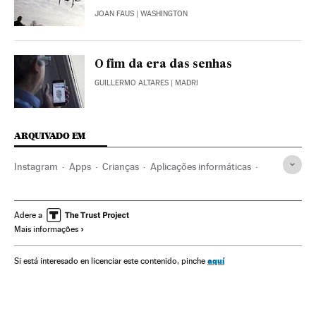
JOAN FAUS
| WASHINGTON
O fim da era das senhas
GUILLERMO ALTARES
| MADRI
ARQUIVADO EM
Instagram
Apps
Crianças
Aplicações informáticas
Facebook
Redes sociais
Infância
Telefonia celular multimídia
Programas informáticos
Adere a
Mais informações
Celular
Internet
Informática
Mobilidade
Telefonia
Empresas
Tecnologia
Telecomunicações
Economia
aquí
Si está interesado en licenciar este contenido, pinche
Indústria
Comunicações
Sociedade
Ciência