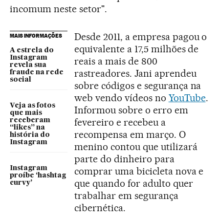
incomum neste setor".
Desde 2011, a empresa pagou o
MAIS INFORMAÇÕES
equivalente a 17,5 milhões de
A estrela do
Instagram
reais a mais de 800
revela sua
rastreadores. Jani aprendeu
fraude na rede
social
sobre códigos e segurança na
web vendo vídeos no
YouTube
.
Veja as fotos
Informou sobre o erro em
que mais
fevereiro e recebeu a
receberam
“likes” na
recompensa em março. O
história do
Instagram
menino contou que utilizará
parte do dinheiro para
Instagram
comprar uma bicicleta nova e
proíbe ‘hashtag
que quando for adulto quer
curvy’
trabalhar em segurança
cibernética.