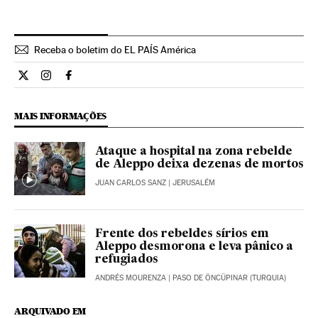
Receba o boletim do EL PAÍS América
Internacional El País Brasil en Twitter
Internacional El País Brasil en Instagram
Internacional El País Brasil en Facebook
MAIS INFORMAÇÕES
Ataque a hospital na zona rebelde
de Aleppo deixa dezenas de mortos
JUAN CARLOS SANZ
| JERUSALÉM
Frente dos rebeldes sírios em
Aleppo desmorona e leva pânico a
refugiados
ANDRÉS MOURENZA
| PASO DE ÖNCÜPINAR (TURQUIA)
ARQUIVADO EM