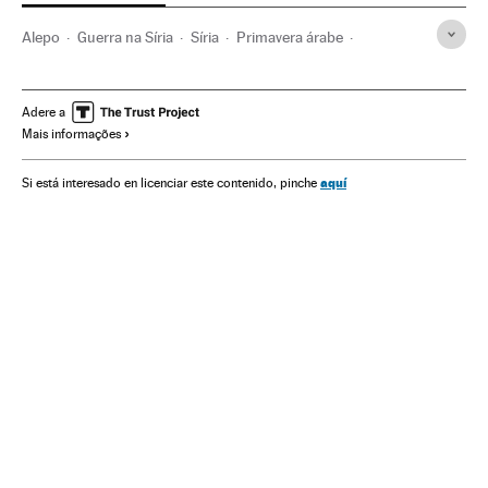
Alepo
Guerra na Síria
Síria
Primavera árabe
Guerra civil
Revoluções
Conflitos políticos
Oriente médio
Guerra
Ásia
Conflitos
Política
Adere a
Mais informações
Protestos sociais
Mal-estar social
Problemas sociais
Sociedade
aquí
Si está interesado en licenciar este contenido, pinche