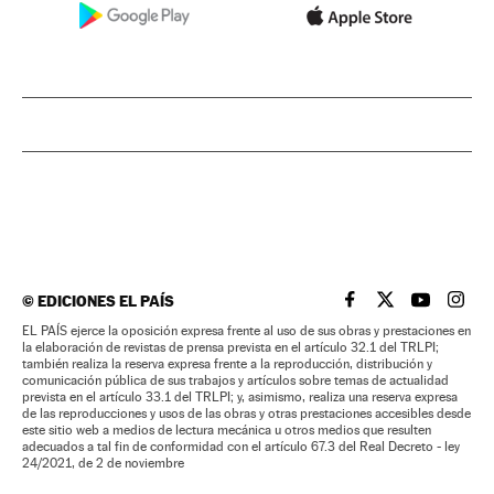
©
EDICIONES EL PAÍS
EL PAÍS BRASIL EN
EL PAÍS BRASI
EL PAÍS B
EL PA
EL PAÍS ejerce la oposición expresa frente al uso de sus obras y prestaciones en
la elaboración de revistas de prensa prevista en el artículo 32.1 del TRLPI;
también realiza la reserva expresa frente a la reproducción, distribución y
comunicación pública de sus trabajos y artículos sobre temas de actualidad
prevista en el artículo 33.1 del TRLPI; y, asimismo, realiza una reserva expresa
de las reproducciones y usos de las obras y otras prestaciones accesibles desde
este sitio web a medios de lectura mecánica u otros medios que resulten
adecuados a tal fin de conformidad con el artículo 67.3 del Real Decreto - ley
24/2021, de 2 de noviembre