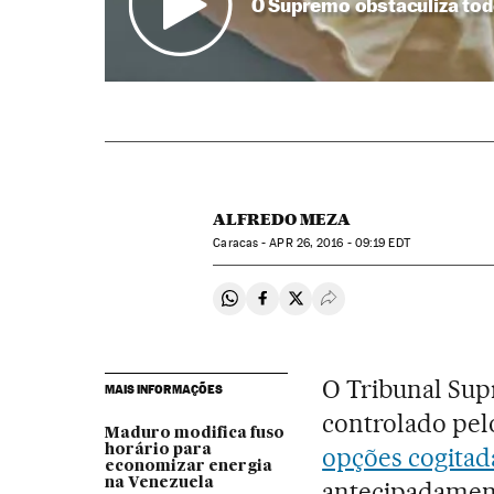
O Supremo obstaculiza tod
ALFREDO MEZA
Caracas -
APR
26, 2016 - 09:19
EDT
Compartir en Whatsapp
Compartir en Facebook
Compartir en Twitter
Desplegar Redes Soci
O Tribunal Sup
MAIS INFORMAÇÕES
controlado pel
Maduro modifica fuso
horário para
opções cogitad
economizar energia
na Venezuela
antecipadament