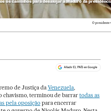
os os caminhos para desalojar a Maduro da presidênci
O presidente 
Añadir EL PAÍS en Google
ales
remo de Justiça da
Venezuela
,
o chavismo, terminou de barrar
todas as
as pela oposição
para encerrar
e o governo de Nicolás Maduro. Nesta