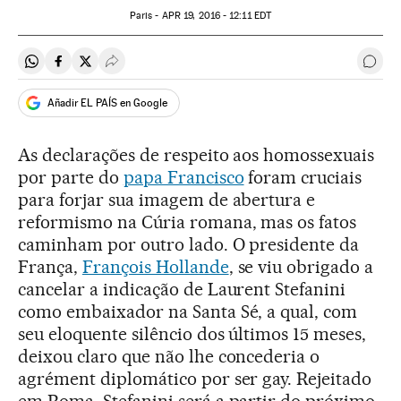
Paris -
APR
19, 2016 - 12:11
EDT
Compartir en Whatsapp
Compartir en Facebook
Compartir en Twitter
Desplegar Redes Sociales
Come
Añadir EL PAÍS en Google
As declarações de respeito aos homossexuais
por parte do
papa Francisco
foram cruciais
para forjar sua imagem de abertura e
reformismo na Cúria romana, mas os fatos
caminham por outro lado. O presidente da
França,
François Hollande
, se viu obrigado a
cancelar a indicação de Laurent Stefanini
como embaixador na Santa Sé, a qual, com
seu eloquente silêncio dos últimos 15 meses,
deixou claro que não lhe concederia o
agrément diplomático por ser gay. Rejeitado