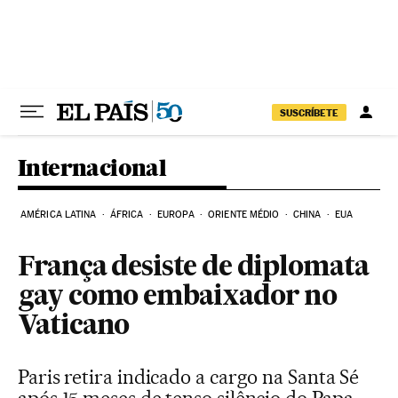
Pular para o conteúdo
SUSCRÍBETE
Internacional
AMÉRICA LATINA
ÁFRICA
EUROPA
ORIENTE MÉDIO
CHINA
EUA
França desiste de diplomata
gay como embaixador no
Vaticano
Paris retira indicado a cargo na Santa Sé