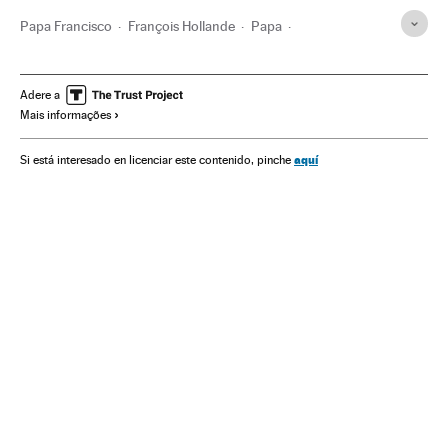
Papa Francisco
François Hollande
Papa
Cidade do Vaticano
Clero
França
Igreja católica
Europa Ocidental
Cristianismo
Religião
Europa
Adere a
Mais informações
aquí
Si está interesado en licenciar este contenido, pinche