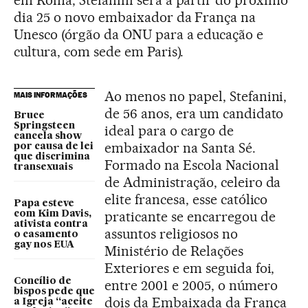
em Roma, Stefanini será a partir do próximo
dia 25 o novo embaixador da França na
Unesco (órgão da ONU para a educação e
cultura, com sede em Paris).
Ao menos no papel, Stefanini,
MAIS INFORMAÇÕES
de 56 anos, era um candidato
Bruce
Springsteen
ideal para o cargo de
cancela show
embaixador na Santa Sé.
por causa de lei
que discrimina
Formado na Escola Nacional
transexuais
de Administração, celeiro da
elite francesa, esse católico
Papa esteve
praticante se encarregou de
com Kim Davis,
ativista contra
assuntos religiosos no
o casamento
gay nos EUA
Ministério de Relações
Exteriores e em seguida foi,
Concílio de
entre 2001 e 2005, o número
bispos pede que
dois da Embaixada da França
a Igreja “aceite