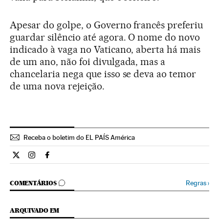
Apesar do golpe, o Governo francês preferiu
guardar silêncio até agora. O nome do novo
indicado à vaga no Vaticano, aberta há mais
de um ano, não foi divulgada, mas a
chancelaria nega que isso se deva ao temor
de uma nova rejeição.
Receba o boletim do EL PAÍS América
Internacional El País Brasil en Twitter
Internacional El País Brasil en Instagram
Internacional El País Brasil en Facebook
COMENTÁRIOS
Regras
›
COMENTÁRIOS
ARQUIVADO EM