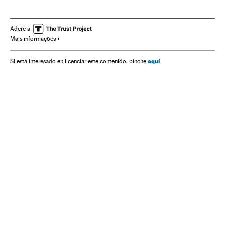
Reciclagem
Tablets
Apple
Gadgets
Telefonia celular multimídia
Computadores
Adere a
Mais informações
Sistemas operacionais
Celular
Proteção ambiental
Empresas
Mobilidade
Telefonia
Informática
aquí
Si está interesado en licenciar este contenido, pinche
Tecnologia
Economia
Telecomunicações
Comunicações
Indústria
Meio ambiente
Ciência