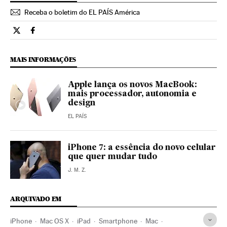
Receba o boletim do EL PAÍS América
Tecnologia El País Brasil en Twitter
Tecnologia El País Brasil en Facebook
MAIS INFORMAÇÕES
Apple lança os novos MacBook:
mais processador, autonomia e
design
EL PAÍS
iPhone 7: a essência do novo celular
que quer mudar tudo
J. M. Z.
ARQUIVADO EM
iPhone
Mac OS X
iPad
Smartphone
Mac