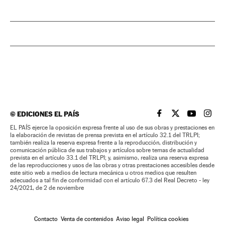
©
EDICIONES EL PAÍS
EL PAÍS BRASIL EN
EL PAÍS BRASI
EL PAÍS B
EL PA
EL PAÍS ejerce la oposición expresa frente al uso de sus obras y prestaciones en
la elaboración de revistas de prensa prevista en el artículo 32.1 del TRLPI;
también realiza la reserva expresa frente a la reproducción, distribución y
comunicación pública de sus trabajos y artículos sobre temas de actualidad
prevista en el artículo 33.1 del TRLPI; y, asimismo, realiza una reserva expresa
de las reproducciones y usos de las obras y otras prestaciones accesibles desde
este sitio web a medios de lectura mecánica u otros medios que resulten
adecuados a tal fin de conformidad con el artículo 67.3 del Real Decreto - ley
24/2021, de 2 de noviembre
Contacto
Venta de contenidos
Aviso legal
Política cookies