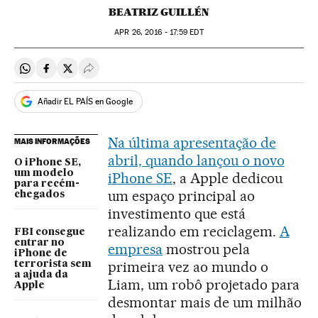
BEATRIZ GUILLÉN
APR
26, 2016 - 17:59
EDT
Compartir en Whatsapp
Compartir en Facebook
Compartir en Twitter
Desplegar Redes Sociales
Añadir EL PAÍS en Google
Na última apresentação de
MAIS INFORMAÇÕES
abril, quando lançou o novo
O iPhone SE,
um modelo
iPhone SE
, a Apple dedicou
para recém-
um espaço principal ao
chegados
investimento que está
realizando em reciclagem.
A
FBI consegue
entrar no
empresa
mostrou pela
iPhone de
primeira vez ao mundo o
terrorista sem
a ajuda da
Liam, um robô projetado para
Apple
desmontar mais de um milhão