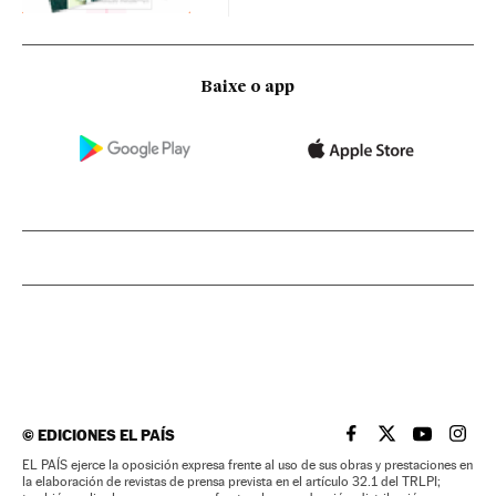
Baixe o app
©
EDICIONES EL PAÍS
EL PAÍS BRASIL EN
EL PAÍS BRASI
EL PAÍS B
EL PA
EL PAÍS ejerce la oposición expresa frente al uso de sus obras y prestaciones en
la elaboración de revistas de prensa prevista en el artículo 32.1 del TRLPI;