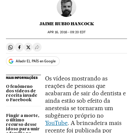
JAIME RUBIO HANCOCK
APR
16, 2016 - 09:20
EDT
Compartir en Whatsapp
Compartir en Facebook
Compartir en Twitter
Desplegar Redes Sociales
Añadir EL PAÍS en Google
Os vídeos mostrando as
MAIS INFORMAÇÕES
reações de pessoas que
O fenômeno
dos vídeos de
acabaram de sair do dentista e
receita invade
ainda estão sob efeito da
o Facebook
anestesia se tornaram um
subgênero próprio no
Fingir a morte,
o último
YouTube
. A brincadeira mais
recurso desse
recente foi publicada por
idoso para unir