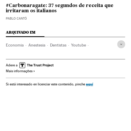
#Carbonaragate: 37 segundos de receita que
irritaram os italianos
PABLO CANTÓ
ARQUIVADO EM
Economia
Anestesia
Dentistas
Youtube
Tratamento médico
Pessoal sanitário
Medicina
Previdência
Empresas
Saúde
Redes sociais
Adere a
Mais informações
Internet
Telecomunicações
Comunicações
Verne
aquí
Si está interesado en licenciar este contenido, pinche