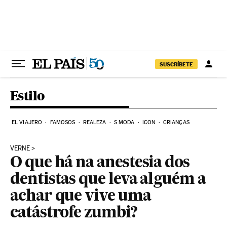
Pular para o conteúdo
SUSCRÍBETE
Estilo
EL VIAJERO
FAMOSOS
REALEZA
S MODA
ICON
CRIANÇAS
VERNE
O que há na anestesia dos
dentistas que leva alguém a
achar que vive uma
catástrofe zumbi?