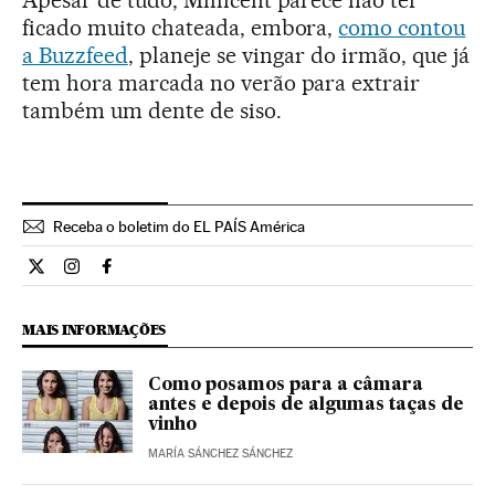
Apesar de tudo, Millicent parece não ter
ficado muito chateada, embora,
como contou
a Buzzfeed
, planeje se vingar do irmão, que já
tem hora marcada no verão para extrair
também um dente de siso.
Receba o boletim do EL PAÍS América
Estilo El País Brasil en Twitter
Estilo El País Brasil en Instagram
Estilo El País Brasil en Facebook
MAIS INFORMAÇÕES
Como posamos para a câmara
antes e depois de algumas taças de
vinho
MARÍA SÁNCHEZ SÁNCHEZ